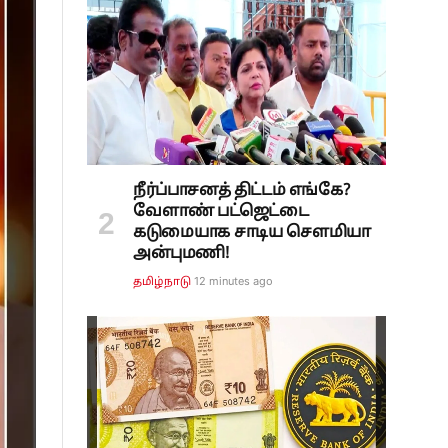
நீர்ப்பாசனத் திட்டம் எங்கே?
வேளாண் பட்ஜெட்டை
கடுமையாக சாடிய சௌமியா
அன்புமணி!
12 minutes ago
தமிழ்நாடு