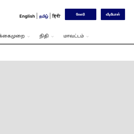
கேலரி
வீடியோஸ்
English
தமிழ்
हिंदी
்க்கைமுறை
நிதி
மாவட்டம்