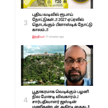
புதிய வடிவில் ரூபாய்
நோட்டுகள்..!! 2027 ஏப்ரலில்
தொடங்கும் பிளாஸ்டிக் நோட்டு
காலம்..!!
17 minutes ago
இந்தியா
்
பூதாகரமாக வெடிக்கும் பழனி
நில மோசடி விவகாரம்..!
சார்பதிவாளர் ஜஸ்டின்
மணிகண்டன் அதிரடி கைது..!!