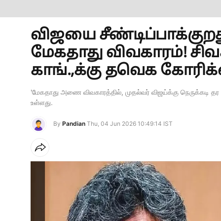
விஜயை சீண்டிப்பாக்குறத
மேகதாது விவகாரம்! சிவக
காங்.,க்கு தவெக கோரிக
'மேகதாது அணை விவகாரத்தில், முதல்வர் விஜய்க்கு நெருக்கடி தர வ
உள்ளது.
By
Pandian
Thu, 04 Jun 2026 10:49:14 IST