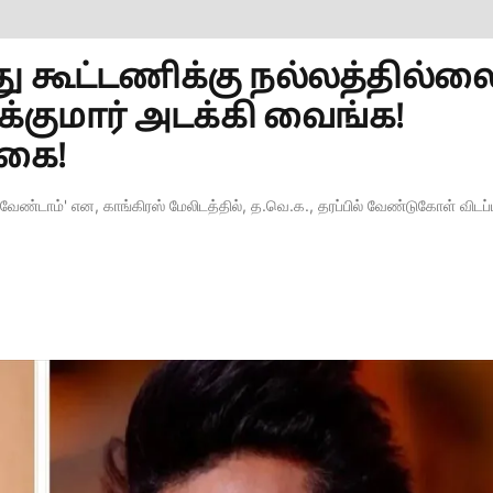
ு கூட்டணிக்கு நல்லத்தில்லை
்குமார் அடக்கி வைங்க!
்கை!
ேண்டாம்' என, காங்கிரஸ் மேலிடத்தில், த.வெ.க., தரப்பில் வேண்டுகோள் விடப்ப