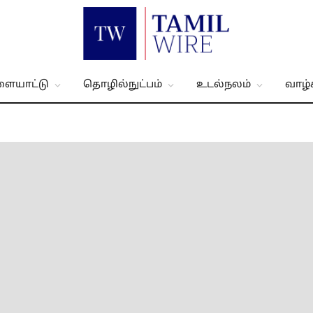
ளையாட்டு
தொழில்நுட்பம்
உடல்நலம்
வாழ