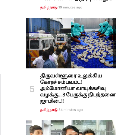
19 minutes ago
தமிழ்நாடு
திருவள்ளூரை உலுக்கிய
கோரச் சம்பவம்...!
அம்மோனியா வாயுக்கசிவு
வழக்கு... 3 பேருக்கு நிபந்தனை
ஜாமின்..!!
34 minutes ago
தமிழ்நாடு