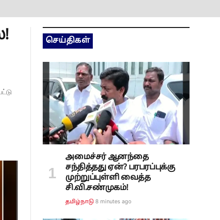
!
செய்திகள்
ட்டு
அமைச்சர் ஆனந்தை
சந்தித்தது ஏன்? பரபரப்புக்கு
முற்றுப்புள்ளி வைத்த
சி.வி.சண்முகம்!
8 minutes ago
தமிழ்நாடு