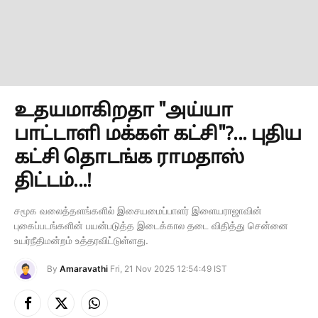
உதயமாகிறதா "அய்யா
பாட்டாளி மக்கள் கட்சி"?... புதிய
கட்சி தொடங்க ராமதாஸ்
திட்டம்...!
சமூக வலைத்தளங்களில் இசையமைப்பாளர் இளையராஜாவின்
புகைப்படங்களின் பயன்படுத்த இடைக்கால தடை விதித்து சென்னை
உயர்நீதிமன்றம் உத்தரவிட்டுள்ளது.
By
Amaravathi
Fri, 21 Nov 2025 12:54:49 IST
Facebook
X
Instagram