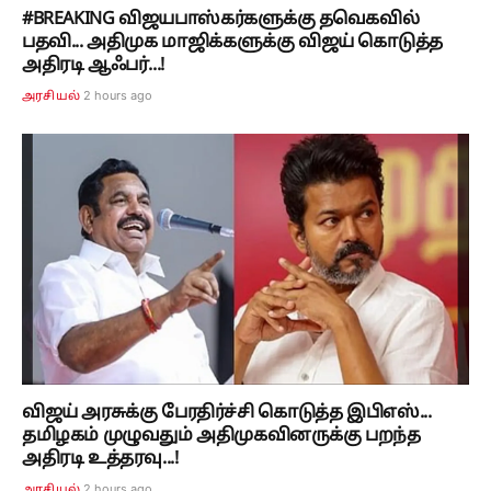
#BREAKING விஜயபாஸ்கர்களுக்கு தவெகவில்
பதவி... அதிமுக மாஜிக்களுக்கு விஜய் கொடுத்த
அதிரடி ஆஃபர்...!
2 hours ago
அரசியல்
விஜய் அரசுக்கு பேரதிர்ச்சி கொடுத்த இபிஎஸ்...
தமிழகம் முழுவதும் அதிமுகவினருக்கு பறந்த
அதிரடி உத்தரவு...!
2 hours ago
அரசியல்