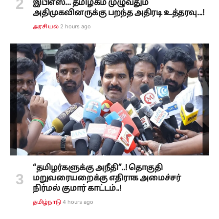
இபிஎஸ்... தமிழகம் முழுவதும்
அதிமுகவினருக்கு பறந்த அதிரடி உத்தரவு...!
2 hours ago
அரசியல்
“தமிழர்களுக்கு அநீதி”..! தொகுதி
மறுவரையறைக்கு எதிராக அமைச்சர்
நிர்மல் குமார் காட்டம்..!
4 hours ago
தமிழ்நாடு