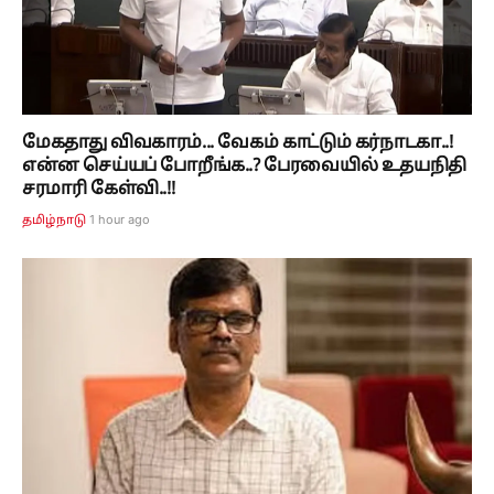
மேகதாது விவகாரம்... வேகம் காட்டும் கர்நாடகா..!
என்ன செய்யப் போறீங்க..? பேரவையில் உதயநிதி
சரமாரி கேள்வி..!!
1 hour ago
தமிழ்நாடு