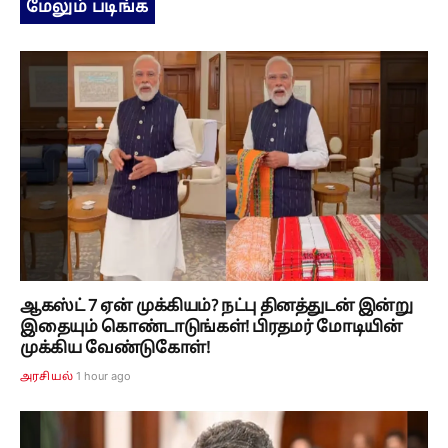
மேலும் படிங்க
ஆகஸ்ட் 7 ஏன் முக்கியம்? நட்பு தினத்துடன் இன்று
இதையும் கொண்டாடுங்கள்! பிரதமர் மோடியின்
முக்கிய வேண்டுகோள்!
1 hour ago
அரசியல்