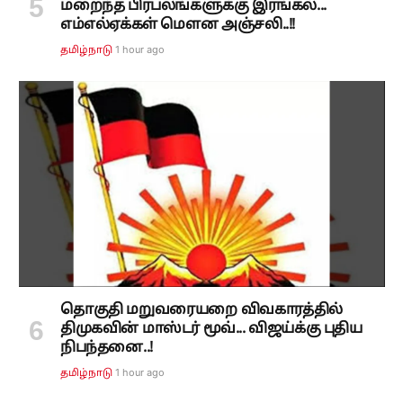
மறைந்த பிரபலங்களுக்கு இரங்கல்...
எம்எல்ஏக்கள் மௌன அஞ்சலி..!!
1 hour ago
தமிழ்நாடு
தொகுதி மறுவரையறை விவகாரத்தில்
திமுகவின் மாஸ்டர் மூவ்... விஜய்க்கு புதிய
நிபந்தனை..!
1 hour ago
தமிழ்நாடு