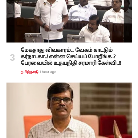
மேகதாது விவகாரம்... வேகம் காட்டும்
கர்நாடகா..! என்ன செய்யப் போறீங்க..?
பேரவையில் உதயநிதி சரமாரி கேள்வி..!!
1 hour ago
தமிழ்நாடு