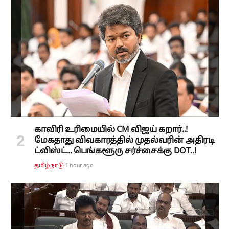
காவிரி உரிமையில் CM விஜய் கறார்..!
மேகதாது விவகாரத்தில் முதல்வரின் அதிரடி
ட்விஸ்ட்... பெங்களூரு சர்ச்சைக்கு DOT..!
1 hour ago
தமிழ்நாடு