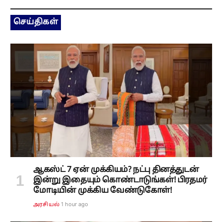
செய்திகள்
ஆகஸ்ட் 7 ஏன் முக்கியம்? நட்பு தினத்துடன்
இன்று இதையும் கொண்டாடுங்கள்! பிரதமர்
மோடியின் முக்கிய வேண்டுகோள்!
1 hour ago
அரசியல்