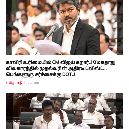
காவிரி உரிமையில் CM விஜய் கறார்..! மேகதாது
விவகாரத்தில் முதல்வரின் அதிரடி ட்விஸ்ட்...
பெங்களூரு சர்ச்சைக்கு DOT..!
1 hour ago
தமிழ்நாடு