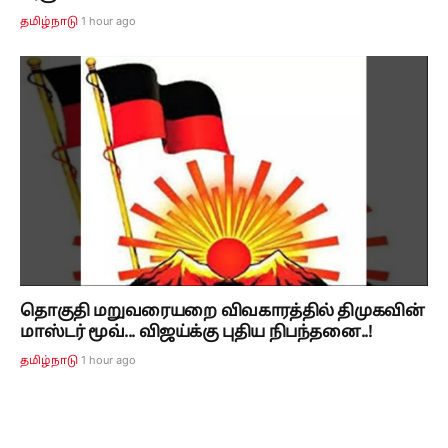
1 hour ago
தமிழ்நாடு
தொகுதி மறுவரையறை விவகாரத்தில் திமுகவின்
மாஸ்டர் மூவ்... விஜய்க்கு புதிய நிபந்தனை..!
1 hour ago
தமிழ்நாடு