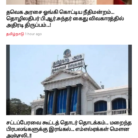
தவெக அரசை ஓங்கி கொட்டிய நீதிமன்றம்...
தொழிலதிபர் பி.ஆர்.சுந்தர் கைது விவகாரத்தில்
அதிரடி திருப்பம்...!
1 hour ago
தமிழ்நாடு
சட்டப்பேரவை கூட்டத் தொடர் தொடக்கம்... மறைந்த
பிரபலங்களுக்கு இரங்கல்... எம்எல்ஏக்கள் மௌன
அஞ்சலி..!!