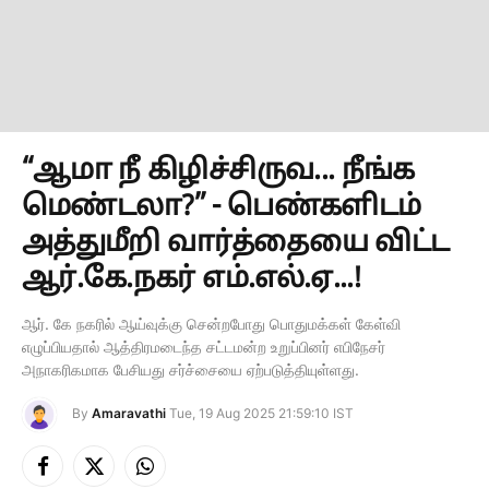
“ஆமா நீ கிழிச்சிருவ... நீங்க
மெண்டலா?” - பெண்களிடம்
அத்துமீறி வார்த்தையை விட்ட
ஆர்.கே.நகர் எம்.எல்.ஏ...!
ஆர். கே நகரில் ஆய்வுக்கு சென்றபோது பொதுமக்கள் கேள்வி
எழுப்பியதால் ஆத்திரமடைந்த சட்டமன்ற உறுப்பினர் எபிநேசர்
அநாகரிகமாக பேசியது சர்ச்சையை ஏற்படுத்தியுள்ளது.
By
Amaravathi
Tue, 19 Aug 2025 21:59:10 IST
Facebook
X
Instagram