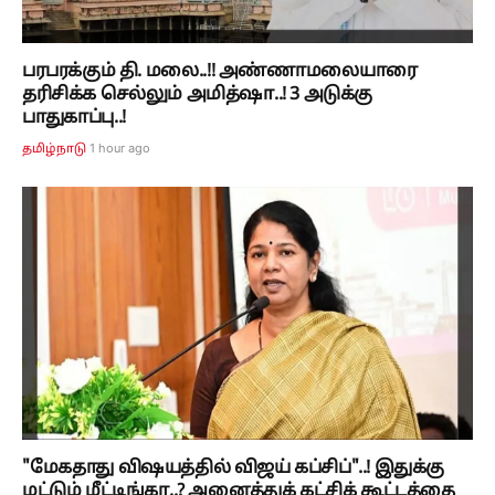
பரபரக்கும் தி. மலை..!! அண்ணாமலையாரை
தரிசிக்க செல்லும் அமித்ஷா..! 3 அடுக்கு
பாதுகாப்பு..!
1 hour ago
தமிழ்நாடு
"மேகதாது விஷயத்தில் விஜய் கப்சிப்"..! இதுக்கு
மட்டும் மீட்டிங்கா..? அனைத்துக் கட்சிக் கூட்டத்தை