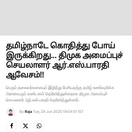
தமிழ்நாடே கொதித்து போய்
இருக்கிறது... திமுக அமைப்புச்
செயலாளர் ஆர்.எஸ்.பாரதி
ஆவேசம்!!
பெரும் தலைவர்களையும் இழித்து பேசியதற்கு தமிழ் உணர்வுமிக்க
அனைவரும் கண்டனம் தெரிவித்துள்ளதாக திமுக அமைப்புச்
செயலாளர் ஆர்.எஸ்.பாரதி தெரிவித்துள்ளார்.
By
Raja
Tue, 24 Jun 2025 19:04:01 IST
Facebook
X
Instagram