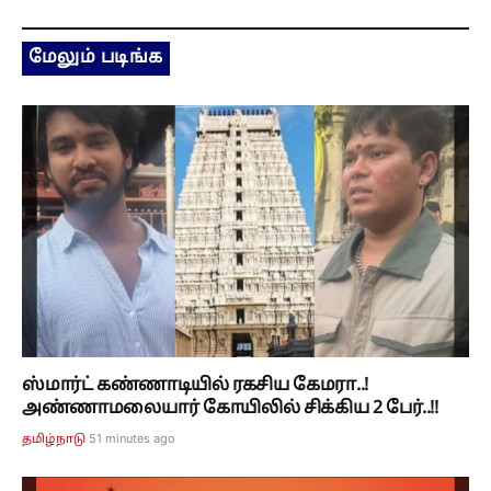
மேலும் படிங்க
ஸ்மார்ட் கண்ணாடியில் ரகசிய கேமரா..!
அண்ணாமலையார் கோயிலில் சிக்கிய 2 பேர்..!!
51 minutes ago
தமிழ்நாடு