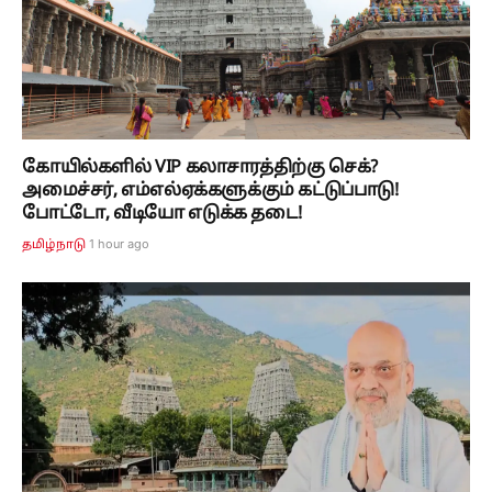
கோயில்களில் VIP கலாசாரத்திற்கு செக்?
அமைச்சர், எம்எல்ஏக்களுக்கும் கட்டுப்பாடு!
போட்டோ, வீடியோ எடுக்க தடை!
1 hour ago
தமிழ்நாடு