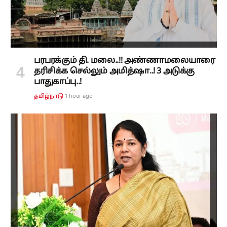
பரபரக்கும் தி. மலை..!! அண்ணாமலையாரை
தரிசிக்க செல்லும் அமித்ஷா..! 3 அடுக்கு
பாதுகாப்பு..!
1 hour ago
தமிழ்நாடு