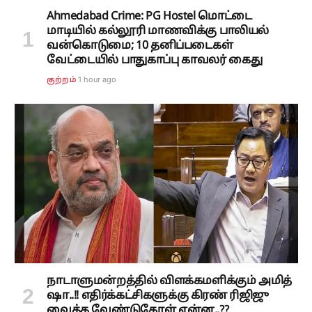
Ahmedabad Crime: PG Hostel மொட்டை
மாடியில் கல்லூரி மாணவிக்கு பாலியல்
வன்கொடுமை; 10 தனிப்படைகள்
வேட்டையில் பாதுகாப்பு காவலர் கைது
1 hour ago
குற்றம்
நாடாளுமன்றத்தில் விளக்கமளிக்கும் அமித்
ஷா..!! எதிர்க்கட்சிகளுக்கு கிரண் ரிஜிஜு
வைத்த வேண்டுகோள் என்ன..??