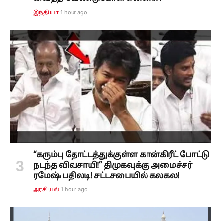
1 hour ago
இந்தியா
“கரும்பு தோட்டத்துக்குள்ள கான்கிரீட் போட்டு
நடந்த விவசாயி!” திமுகவுக்கு அமைச்சர்
ரமேஷ் பதிலடி! சட்டசபையில் கலகல!
1 hour ago
அரசியல்