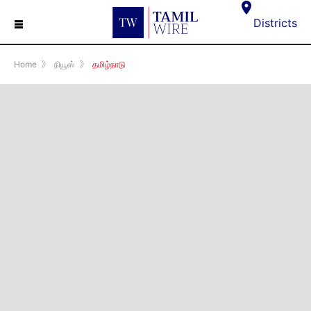
☰
Districts
Home
》
நியூஸ்
》
தமிழ்நாடு