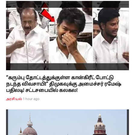
“கரும்பு தோட்டத்துக்குள்ள கான்கிரீட் போட்டு
நடந்த விவசாயி!” திமுகவுக்கு அமைச்சர் ரமேஷ்
பதிலடி! சட்டசபையில் கலகல!
1 hour ago
அரசியல்