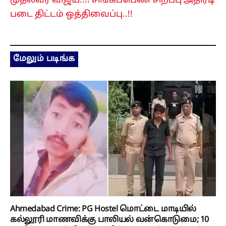
முதல்வர் விஜய்..!! சிங்கப்பெண் சிறப்பு அதிரடி
படை திட்டம் ஒத்திவைப்பு..!!
மேலும் படிங்க
Ahmedabad Crime: PG Hostel மொட்டை மாடியில்
கல்லூரி மாணவிக்கு பாலியல் வன்கொடுமை; 10