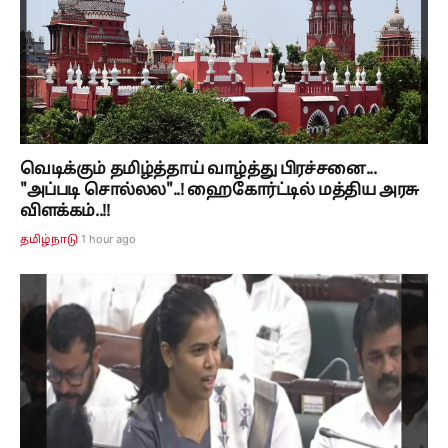
வெடிக்கும் தமிழ்த்தாய் வாழ்த்து பிரச்சனை...
"அப்படி சொல்லல"..! ஹைகோர்ட்டில் மத்திய அரசு
விளக்கம்..!!
1 hour ago
தமிழ்நாடு