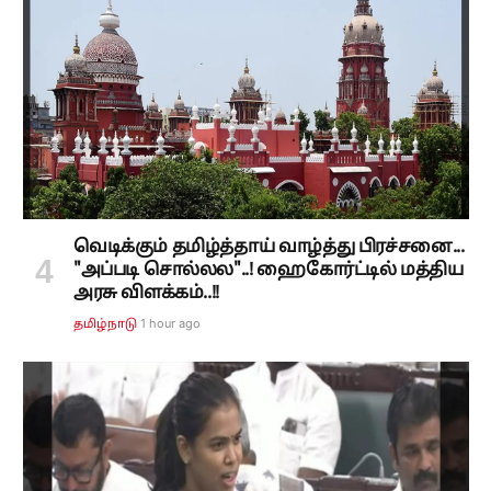
வெடிக்கும் தமிழ்த்தாய் வாழ்த்து பிரச்சனை...
"அப்படி சொல்லல"..! ஹைகோர்ட்டில் மத்திய
அரசு விளக்கம்..!!
1 hour ago
தமிழ்நாடு