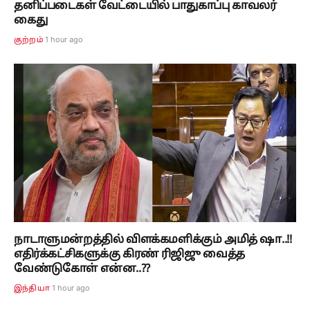
தனிப்படைகள் வேட்டையில் பாதுகாப்பு காவலர்
கைது
1 hour ago
குற்றம்
நாடாளுமன்றத்தில் விளக்கமளிக்கும் அமித் ஷா..!!
எதிர்க்கட்சிகளுக்கு கிரண் ரிஜிஜு வைத்த
வேண்டுகோள் என்ன..??
1 hour ago
இந்தியா