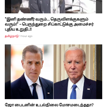
"இனி தண்ணீர் வரும்… தெருவிளக்குகளும்
வரும்!” – பெருந்துறை சிப்காட்டுக்கு அமைச்சர்
புதிய உறுதி..!!
1 hour ago
தமிழ்நாடு
ஜோ பைடனின் உடல்நிலை மோசமடைந்ததா?