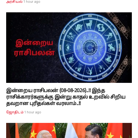
1 hour ago
அரசியல்
இன்றைய ராசிபலன் (08-08-2026)..!! இந்த
ராசிக்காரர்களுக்கு இன்று காதல் உறவில் சிறிய
தவறான புரிதல்கள் வரலாம்..!!
1 hour ago
ஜோதிடம்