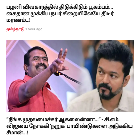
பழனி விவகாரத்தில் திடுக்கிடும் பூகம்பம்...
கைதான முக்கிய நபர் சிறையிலேயே திடீர்
மரணம்...!
1 hour ago
தமிழ்நாடு
“நீங்க முதலமைச்சர் ஆகலைன்னா...” - சி.எம்.
விஜயை நோக்கி ‘நறுக்’ பாயிண்டுகளை அடுக்கிய
சீமான்...!