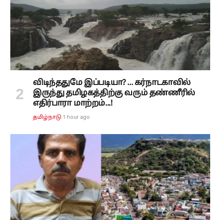
விடிந்ததுமே இப்படியா? ... கர்நாடகாவில்
இருந்து தமிழகத்திற்கு வரும் தண்ணீரில்
எதிர்பாரா மாற்றம்...!
1 hour ago
தமிழ்நாடு