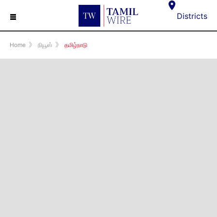
☰
Districts
Home
》
நியூஸ்
》
தமிழ்நாடு