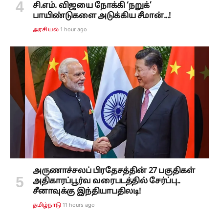
சி.எம். விஜயை நோக்கி ‘நறுக்’
பாயிண்டுகளை அடுக்கிய சீமான்...!
1 hour ago
அரசியல்
அருணாச்சலப் பிரதேசத்தின் 27 பகுதிகள்
அதிகாரப்பூர்வ வரைபடத்தில் சேர்ப்பு..
சீனாவுக்கு இந்தியாபதிலடி!
11 hours ago
தமிழ்நாடு