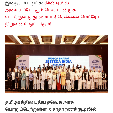
இதையும் படிங்க:
கிண்டியில்
அமையப்போகும் மெகா பன்முக
போக்குவரத்து மையம்! சென்னை மெட்ரோ
நிறுவனம் ஒப்பந்தம்!
தமிழகத்தில் புதிய தவெக அரசு
பொறுப்பேற்றுள்ள அசாதாரணச் சூழலில்,