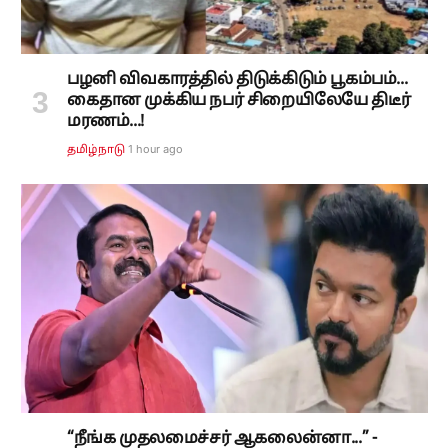
பழனி விவகாரத்தில் திடுக்கிடும் பூகம்பம்...
கைதான முக்கிய நபர் சிறையிலேயே திடீர்
மரணம்...!
1 hour ago
தமிழ்நாடு
“நீங்க முதலமைச்சர் ஆகலைன்னா...” -