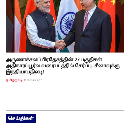
அருணாச்சலப் பிரதேசத்தின் 27 பகுதிகள்
அதிகாரப்பூர்வ வரைபடத்தில் சேர்ப்பு.. சீனாவுக்கு
இந்தியாபதிலடி!
11 hours ago
தமிழ்நாடு
செய்திகள்