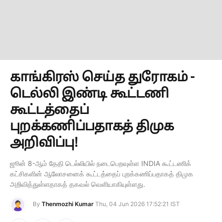
காங்கிரஸ் செய்த துரோகம் -
டெல்லி இண்டி கூட்டணி
கூட்டத்தைப்
புறக்கணிப்பதாகத் திமுக
அறிவிப்பு!
ஜூன் 8-ஆம் தேதி டெல்லியில் நடைபெறவுள்ள INDIA கூட்டணிக்
கட்சிகளின் ஆலோசனைக் கூட்டத்தைப் புறக்கணிப்பதாகத் திமுக
அறிவித்துள்ளதாகத் தகவல் வெளியாகியுள்ளது.
By
Thenmozhi Kumar
Thu, 04 Jun 2026 17:52:21 IST