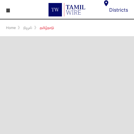
☰
Districts
Home
》
நியூஸ்
》
தமிழ்நாடு