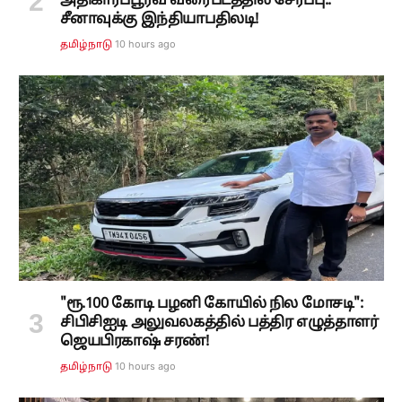
அதிகாரப்பூர்வ வரைபடத்தில் சேர்ப்பு..
சீனாவுக்கு இந்தியாபதிலடி!
10 hours ago
தமிழ்நாடு
"ரூ.100 கோடி பழனி கோயில் நில மோசடி":
சிபிசிஐடி அலுவலகத்தில் பத்திர எழுத்தாளர்
ஜெயபிரகாஷ் சரண்!
10 hours ago
தமிழ்நாடு