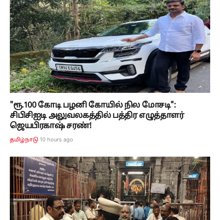
"ரூ.100 கோடி பழனி கோயில் நில மோசடி":
சிபிசிஐடி அலுவலகத்தில் பத்திர எழுத்தாளர்
ஜெயபிரகாஷ் சரண்!
10 hours ago
தமிழ்நாடு