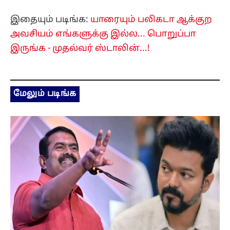
இதையும் படிங்க:
யாரையும் பலிகடா ஆக்குற
அவசியம் எங்களுக்கு இல்ல... பொறுப்பா
இருங்க - முதல்வர் ஸ்டாலின்...!
மேலும் படிங்க