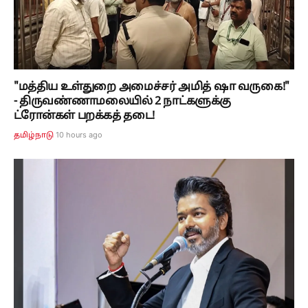
"மத்திய உள்துறை அமைச்சர் அமித் ஷா வருகை!"
- திருவண்ணாமலையில் 2 நாட்களுக்கு
ட்ரோன்கள் பறக்கத் தடை!
10 hours ago
தமிழ்நாடு