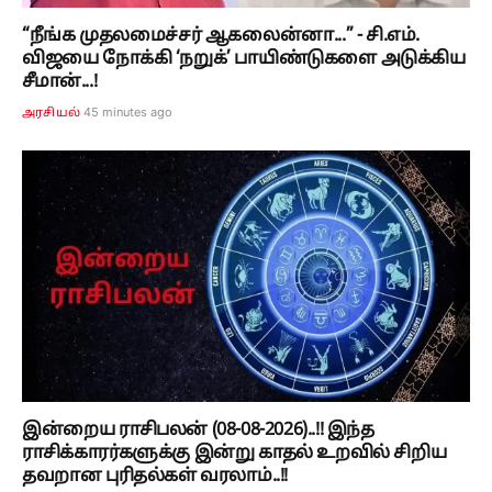
“நீங்க முதலமைச்சர் ஆகலைன்னா...” - சி.எம்.
விஜயை நோக்கி ‘நறுக்’ பாயிண்டுகளை அடுக்கிய
சீமான்...!
45 minutes ago
அரசியல்
இன்றைய ராசிபலன் (08-08-2026)..!! இந்த
ராசிக்காரர்களுக்கு இன்று காதல் உறவில் சிறிய
தவறான புரிதல்கள் வரலாம்..!!