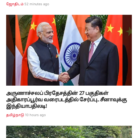
52 minutes ago
ஜோதிடம்
அருணாச்சலப் பிரதேசத்தின் 27 பகுதிகள்
அதிகாரப்பூர்வ வரைபடத்தில் சேர்ப்பு.. சீனாவுக்கு
இந்தியாபதிலடி!
10 hours ago
தமிழ்நாடு