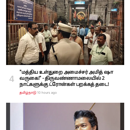
"மத்திய உள்துறை அமைச்சர் அமித் ஷா
வருகை!" - திருவண்ணாமலையில் 2
நாட்களுக்கு ட்ரோன்கள் பறக்கத் தடை!
10 hours ago
தமிழ்நாடு