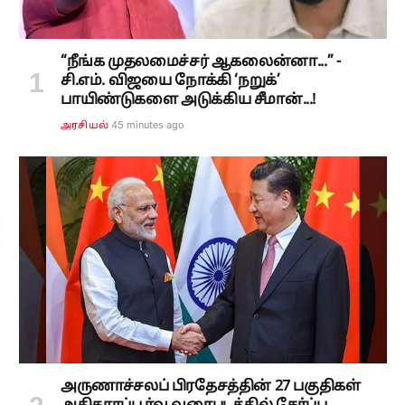
“நீங்க முதலமைச்சர் ஆகலைன்னா...” -
சி.எம். விஜயை நோக்கி ‘நறுக்’
பாயிண்டுகளை அடுக்கிய சீமான்...!
45 minutes ago
அரசியல்
அருணாச்சலப் பிரதேசத்தின் 27 பகுதிகள்