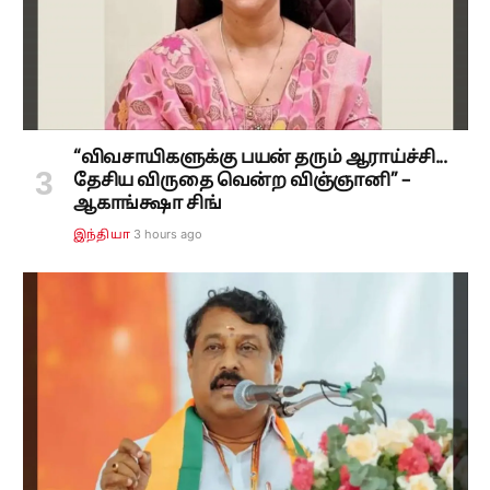
“விவசாயிகளுக்கு பயன் தரும் ஆராய்ச்சி...
தேசிய விருதை வென்ற விஞ்ஞானி” –
ஆகாங்க்ஷா சிங்
3 hours ago
இந்தியா