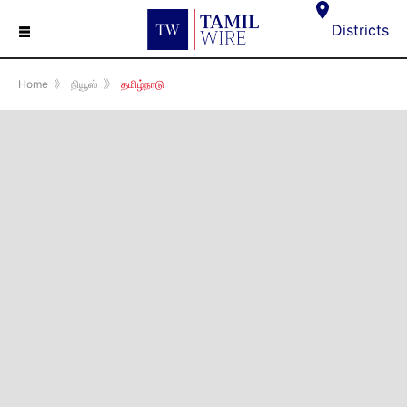
☰
Districts
Home
》
நியூஸ்
》
தமிழ்நாடு