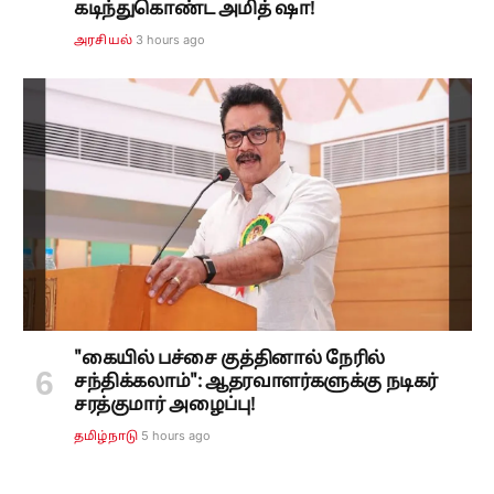
கடிந்துகொண்ட அமித் ஷா!
3 hours ago
அரசியல்
"கையில் பச்சை குத்தினால் நேரில்
சந்திக்கலாம்": ஆதரவாளர்களுக்கு நடிகர்
சரத்குமார் அழைப்பு!
5 hours ago
தமிழ்நாடு