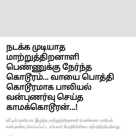
நடக்க முடியாத
மாற்றுத்திறனாளி
பெண்ணுக்கு நேர்ந்த
கொடூரம்... வாயை பொத்தி
கொடூரமாக பாலியல்
வன்புணர்வு செய்த
காமக்கொடூரன்...!
வீட்டில் தனியாக இருந்த மாற்றுத்திறனாளி பெண்ணை பாலியல்
வன்புணர்வு செய்யப்பட்ட சம்பவம் பேரதிர்ச்சியை ஏற்படுத்தியுள்ளது.