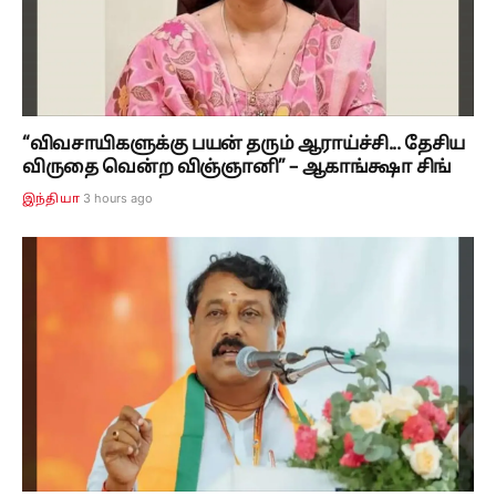
“விவசாயிகளுக்கு பயன் தரும் ஆராய்ச்சி... தேசிய
விருதை வென்ற விஞ்ஞானி” – ஆகாங்க்ஷா சிங்
3 hours ago
இந்தியா