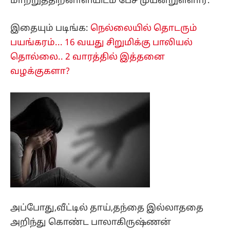
மாற்றுத்திறனாளியிடம் பேச முயன்றுள்ளார்.
இதையும் படிங்க:
நெல்லையில் தொடரும்
பயங்கரம்... 16 வயது சிறுமிக்கு பாலியல்
தொல்லை.. 2 வாரத்தில் இத்தனை
வழக்குகளா?
அப்போது,வீட்டில் தாய்,தந்தை இல்லாததை
அறிந்து கொண்ட பாலாகிருஷ்ணன்