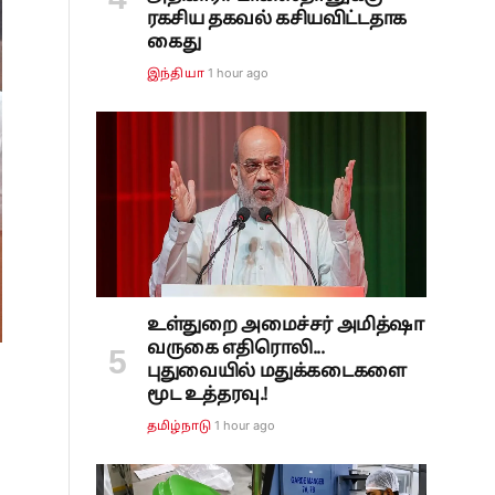
ரகசிய தகவல் கசியவிட்டதாக
கைது
1 hour ago
இந்தியா
உள்துறை அமைச்சர் அமித்ஷா
வருகை எதிரொலி...
புதுவையில் மதுக்கடைகளை
மூட உத்தரவு.!
1 hour ago
தமிழ்நாடு