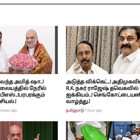
ந்த அமித் ஷா..!
அடுத்த விக்கெட்..! அதிமுகவி
லையத்தில் நேரில்
R.K. நகர் ராஜேஷ் தவெகவில்
பிஎஸ்..!பரபரக்கும்
ஐக்கியம்..! செங்கோட்டையன
ியல்.!
வாழ்த்து.!
inutes ago
1 hour ago
தமிழ்நாடு