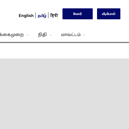
கேலரி
வீடியோஸ்
English
தமிழ்
हिंदी
்க்கைமுறை
நிதி
மாவட்டம்