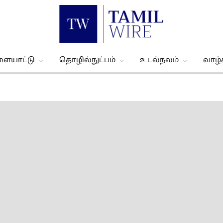
ளையாட்டு
தொழில்நுட்பம்
உடல்நலம்
வாழ