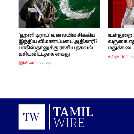
‘ஹனி டிராப்’ வலையில் சிக்கிய
உள்துறை 
இந்திய விமானப்படை அதிகாரி?
வருகை எத
பாகிஸ்தானுக்கு ரகசிய தகவல்
மதுக்கடை
கசியவிட்டதாக கைது
1 ho
தமிழ்நாடு
1 hour ago
இந்தியா