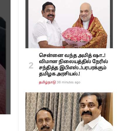
சென்னை வந்த அமித் ஷா..!
விமான நிலையத்தில் நேரில்
சந்தித்த இபிஎஸ்..!பரபரக்கும்
தமிழக அரசியல்.!
36 minutes ago
தமிழ்நாடு