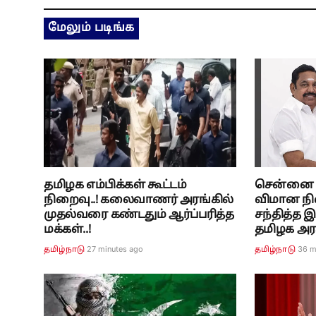
மேலும் படிங்க
தமிழக எம்பிக்கள் கூட்டம்
சென்னை வ
நிறைவு..! கலைவாணர் அரங்கில்
விமான நி
முதல்வரை கண்டதும் ஆர்ப்பரித்த
சந்தித்த இ
மக்கள்..!
தமிழக அரச
27 minutes ago
36 m
தமிழ்நாடு
தமிழ்நாடு