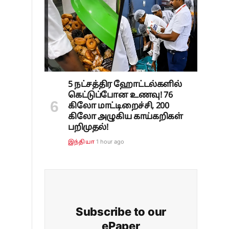
்
5 நட்சத்திர ஹோட்டல்களில்
கெட்டுப்போன உணவு! 76
கிலோ மாட்டிறைச்சி, 200
கிலோ அழுகிய காய்கறிகள்
பறிமுதல்!
1 hour ago
இந்தியா
Subscribe to our
ePaper