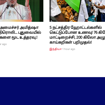
அமைச்சர் அமித்ஷா
5 நட்சத்திர ஹோட்டல்களில்
ிரொலி... புதுவையில்
கெட்டுப்போன உணவு! 76 க
களை மூட உத்தரவு.!
மாட்டிறைச்சி, 200 கிலோ அழ
காய்கறிகள் பறிமுதல்!
ur ago
1 hour ago
இந்தியா