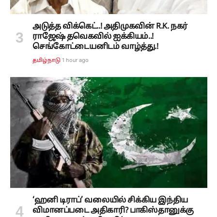
அடுத்த விக்கெட்..! அதிமுகவின் R.K. நகர்
ராஜேஷ் தவெகவில் ஐக்கியம்..!
செங்கோட்டையனிடம் வாழ்த்து.!
1 hour ago
தமிழ்நாடு
‘ஹனி டிராப்’ வலையில் சிக்கிய இந்திய
விமானப்படை அதிகாரி? பாகிஸ்தானுக்கு