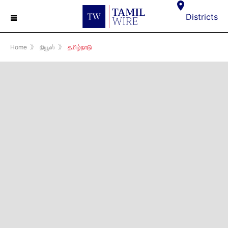
☰
Districts
Home
》
நியூஸ்
》
தமிழ்நாடு