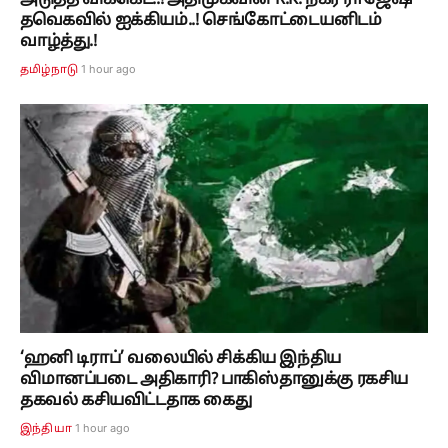
தவெகவில் ஐக்கியம்..! செங்கோட்டையனிடம்
வாழ்த்து.!
1 hour ago
தமிழ்நாடு
‘ஹனி டிராப்’ வலையில் சிக்கிய இந்திய
விமானப்படை அதிகாரி? பாகிஸ்தானுக்கு ரகசிய
தகவல் கசியவிட்டதாக கைது
1 hour ago
இந்தியா