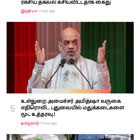
ரகசிய தகவல் கசியவிட்டதாக கைது
1 hour ago
இந்தியா
உள்துறை அமைச்சர் அமித்ஷா வருகை
எதிரொலி... புதுவையில் மதுக்கடைகளை
மூட உத்தரவு.!
1 hour ago
தமிழ்நாடு