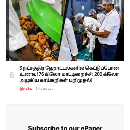
5 நட்சத்திர ஹோட்டல்களில் கெட்டுப்போன
உணவு! 76 கிலோ மாட்டிறைச்சி, 200 கிலோ
அழுகிய காய்கறிகள் பறிமுதல்!
2 hours ago
இந்தியா
Subscribe to our ePaper