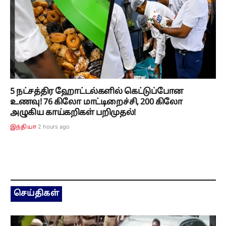
5 நட்சத்திர ஹோட்டல்களில் கெட்டுப்போன
உணவு! 76 கிலோ மாட்டிறைச்சி, 200 கிலோ
அழுகிய காய்கறிகள் பறிமுதல்!
2 hours ago
இந்தியா
செய்திகள்