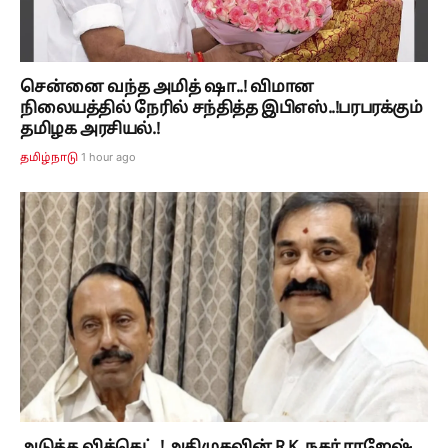
சென்னை வந்த அமித் ஷா..! விமான
நிலையத்தில் நேரில் சந்தித்த இபிஎஸ்..!பரபரக்கும்
தமிழக அரசியல்.!
1 hour ago
தமிழ்நாடு
அடுத்த விக்கெட்..! அதிமுகவின் R.K. நகர் ராஜேஷ்