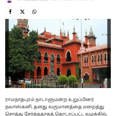
Facebook
X
Instagram
(Twitter)
ராமநாதபுரம் நாடாளுமன்ற உறுப்பினர்
நவாஸ்கனி, தனது வருமானத்தை மறைத்து
சொத்து சேர்த்ததாகத் தொடரப்பட்ட வழக்கில்,