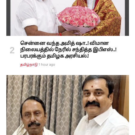
சென்னை வந்த அமித் ஷா..! விமான
நிலையத்தில் நேரில் சந்தித்த இபிஎஸ்..!
பரபரக்கும் தமிழக அரசியல்.!
1 hour ago
தமிழ்நாடு