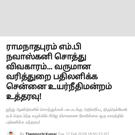
ராமநாதபுரம் எம்.பி
நவாஸ்கனி சொத்து
விவகாரம்... வருமான
வரித்துறை பதிலளிக்க
சென்னை உயர்நீதிமன்றம்
உத்தரவு!
ஐந்து ஆண்டுகளில் சொத்துக்கள் பல மடங்கு அதிகரிப்பு, திருநெல்வேலி
நபர் தொடர்ந்த வழக்கில் சிபிஐ விசாரணை கோரிக்கை ஒரு வாரத்தில்
பதிலளிக்க உத்தரவு!
By
Thenmozhi Kumar
Tue, 17 Feb 2026 16:50:33 IST