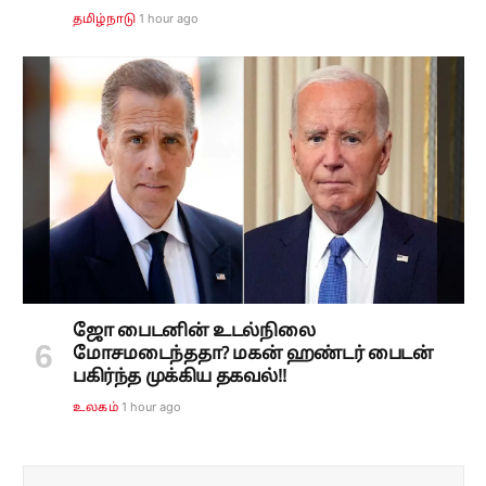
1 hour ago
தமிழ்நாடு
ஜோ பைடனின் உடல்நிலை
மோசமடைந்ததா? மகன் ஹண்டர் பைடன்
பகிர்ந்த முக்கிய தகவல்!!
1 hour ago
உலகம்