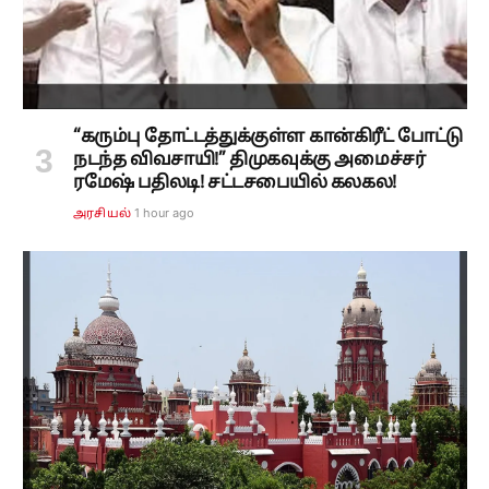
“கரும்பு தோட்டத்துக்குள்ள கான்கிரீட் போட்டு
நடந்த விவசாயி!” திமுகவுக்கு அமைச்சர்
ரமேஷ் பதிலடி! சட்டசபையில் கலகல!
1 hour ago
அரசியல்