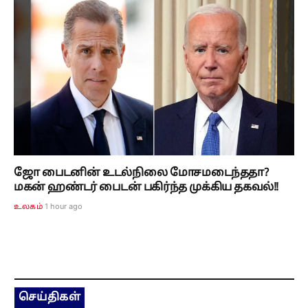
ஜோ பைடனின் உடல்நிலை மோசமடைந்ததா?
மகன் ஹண்டர் பைடன் பகிர்ந்த முக்கிய தகவல்!!
1 hour ago
உலகம்
செய்திகள்