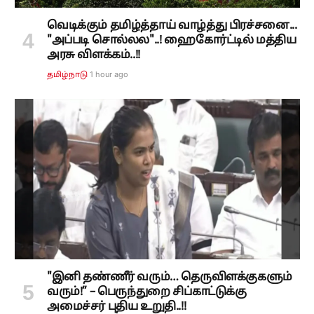
வெடிக்கும் தமிழ்த்தாய் வாழ்த்து பிரச்சனை...
"அப்படி சொல்லல"..! ஹைகோர்ட்டில் மத்திய
அரசு விளக்கம்..!!
1 hour ago
தமிழ்நாடு
"இனி தண்ணீர் வரும்… தெருவிளக்குகளும்
வரும்!” – பெருந்துறை சிப்காட்டுக்கு
அமைச்சர் புதிய உறுதி..!!