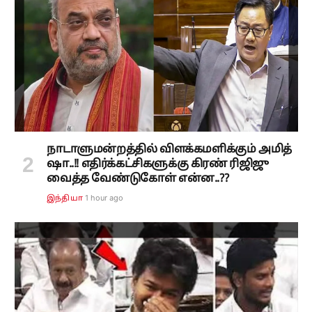
நாடாளுமன்றத்தில் விளக்கமளிக்கும் அமித்
ஷா..!! எதிர்க்கட்சிகளுக்கு கிரண் ரிஜிஜு
வைத்த வேண்டுகோள் என்ன..??
1 hour ago
இந்தியா