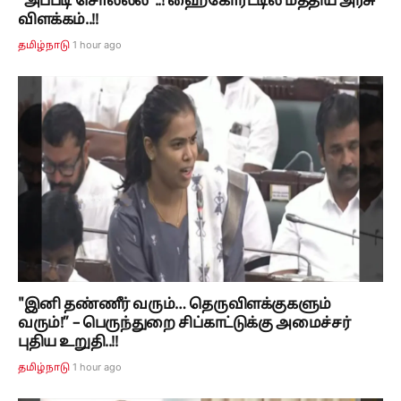
"அப்படி சொல்லல"..! ஹைகோர்ட்டில் மத்திய அரசு
விளக்கம்..!!
1 hour ago
தமிழ்நாடு
"இனி தண்ணீர் வரும்… தெருவிளக்குகளும்
வரும்!” – பெருந்துறை சிப்காட்டுக்கு அமைச்சர்
புதிய உறுதி..!!
1 hour ago
தமிழ்நாடு