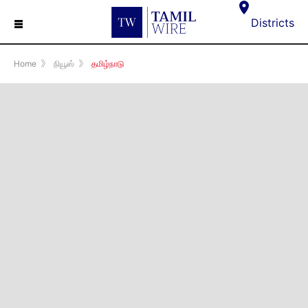
☰
Districts
Home
》
நியூஸ்
》
தமிழ்நாடு