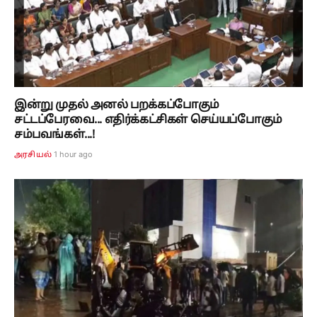
இன்று முதல் அனல் பறக்கப்போகும்
சட்டப்பேரவை... எதிர்க்கட்சிகள் செய்யப்போகும்
சம்பவங்கள்...!
1 hour ago
அரசியல்