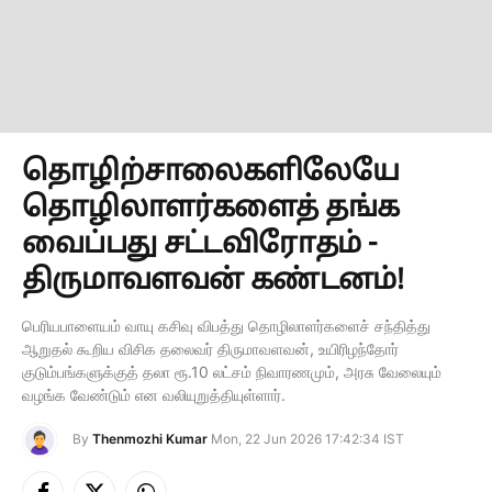
தொழிற்சாலைகளிலேயே
தொழிலாளர்களைத் தங்க
வைப்பது சட்டவிரோதம் -
திருமாவளவன் கண்டனம்!
பெரியபாளையம் வாயு கசிவு விபத்து தொழிலாளர்களைச் சந்தித்து
ஆறுதல் கூறிய விசிக தலைவர் திருமாவளவன், உயிரிழந்தோர்
குடும்பங்களுக்குத் தலா ரூ.10 லட்சம் நிவாரணமும், அரசு வேலையும்
வழங்க வேண்டும் என வலியுறுத்தியுள்ளார்.
By
Thenmozhi Kumar
Mon, 22 Jun 2026 17:42:34 IST