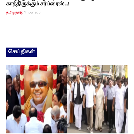
காத்திருக்கும் சர்ப்ரைஸ்...!
1 hour ago
தமிழ்நாடு
செய்திகள்