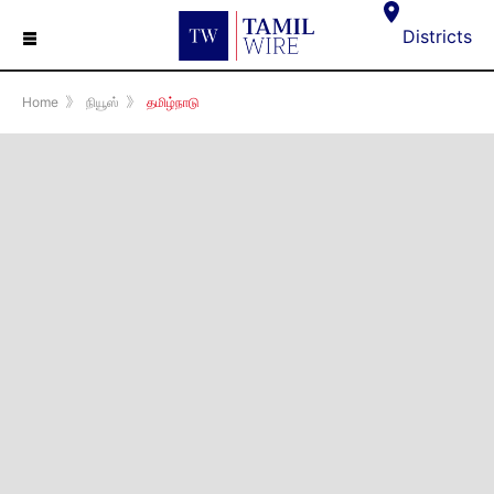
☰
Districts
Home
》
நியூஸ்
》
தமிழ்நாடு