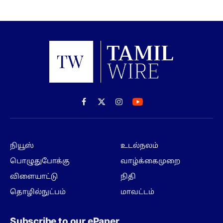
Facebook
X
Instagram
(Twitter)
நியூஸ்
உடல்நலம்
பொழுதுபோக்கு
வாழ்க்கைமுறை
விளையாட்டு
நிதி
தொழில்நுட்பம்
மாவட்டம்
Subscribe to our ePaper