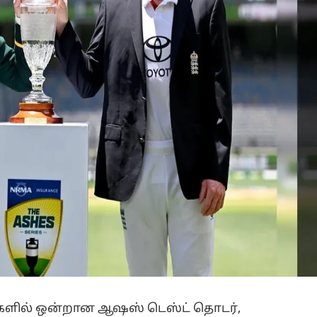
டிகளில் ஒன்றான ஆஷஸ் டெஸ்ட் தொடர்,