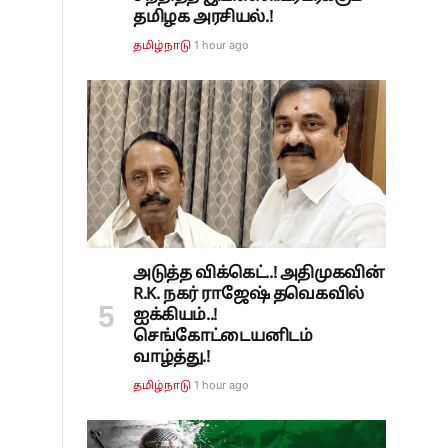
தமிழக அரசியல்.!
1 hour ago
தமிழ்நாடு
அடுத்த விக்கெட்..! அதிமுகவின்
R.K. நகர் ராஜேஷ் தவெகவில்
ஐக்கியம்..!
செங்கோட்டையனிடம்
வாழ்த்து.!
1 hour ago
தமிழ்நாடு
்