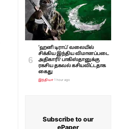
்
‘ஹனி டிராப்’ வலையில்
சிக்கிய இந்திய விமானப்படை
அதிகாரி? பாகிஸ்தானுக்கு
ரகசிய தகவல் கசியவிட்டதாக
கைது
1 hour ago
இந்தியா
Subscribe to our
ePaper