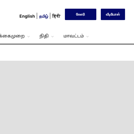
கேலரி
வீடியோஸ்
English
தமிழ்
हिंदी
்க்கைமுறை
நிதி
மாவட்டம்