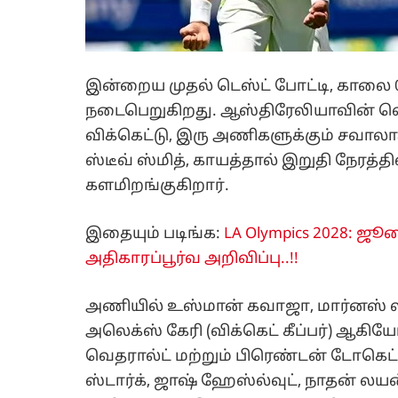
இன்றைய முதல் டெஸ்ட் போட்டி, காலை 0
நடைபெறுகிறது. ஆஸ்திரேலியாவின் வெ
விக்கெட்டு, இரு அணிகளுக்கும் சவா
ஸ்டீவ் ஸ்மித், காயத்தால் இறுதி நேரத்தி
களமிறங்குகிறார்.
இதையும் படிங்க:
LA Olympics 2028: ஜூ
அதிகாரப்பூர்வ அறிவிப்பு..!!
அணியில் உஸ்மான் கவாஜா, மார்னஸ் லபுச
அலெக்ஸ் கேரி (விக்கெட் கீப்பர்) ஆகியோ
வெதரால்ட் மற்றும் பிரெண்டன் டோகெட் இ
ஸ்டார்க், ஜாஷ் ஹேஸ்ல்வுட், நாதன் 