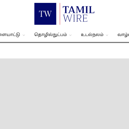
ளையாட்டு
தொழில்நுட்பம்
உடல்நலம்
வாழ