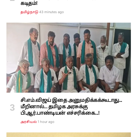
கடிதம்!
43 minutes ago
தமிழ்நாடு
சி.எம்.விஜய் இதை அனுமதிக்கக்கூடாது...
மீறினால்... தமிழக அரசுக்கு
பி.ஆர்.பாண்டியன் எச்சரிக்கை...!
1 hour ago
அரசியல்