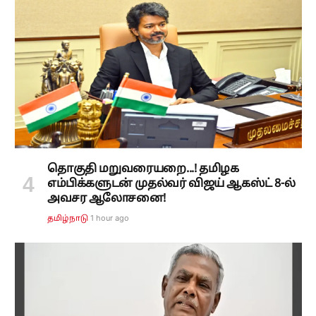
தொகுதி மறுவரையறை...! தமிழக
எம்பிக்களுடன் முதல்வர் விஜய் ஆகஸ்ட் 8-ல்
அவசர ஆலோசனை!
1 hour ago
தமிழ்நாடு