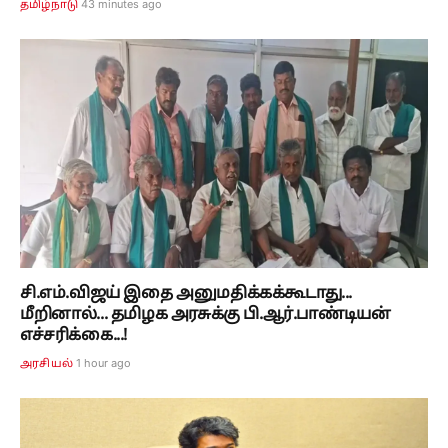
43 minutes ago
தமிழ்நாடு
சி.எம்.விஜய் இதை அனுமதிக்கக்கூடாது...
மீறினால்... தமிழக அரசுக்கு பி.ஆர்.பாண்டியன்
எச்சரிக்கை...!
1 hour ago
அரசியல்