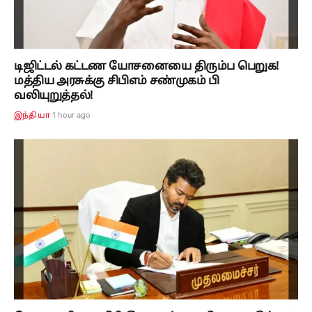
டிஜிட்டல் கட்டண யோசனையை திரும்ப பெறுக!
மத்திய அரசுக்கு சிபிஎம் சண்முகம் பி
வலியுறுத்தல்!
1 hour ago
இந்தியா