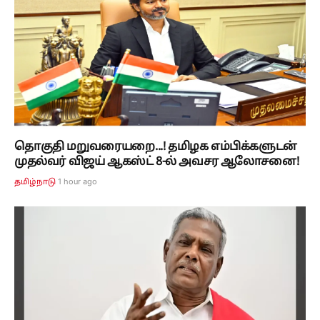
தொகுதி மறுவரையறை...! தமிழக எம்பிக்களுடன்
முதல்வர் விஜய் ஆகஸ்ட் 8-ல் அவசர ஆலோசனை!
1 hour ago
தமிழ்நாடு