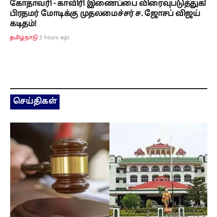
கோதாவரி - காவிரி இணைப்பை விரைவுபடுத்துக!
பிரதமர் மோடிக்கு முதலமைச்சர் ச. ஜோசப் விஜய்
கடிதம்!
2 hours ago
தமிழ்நாடு
செய்திகள்