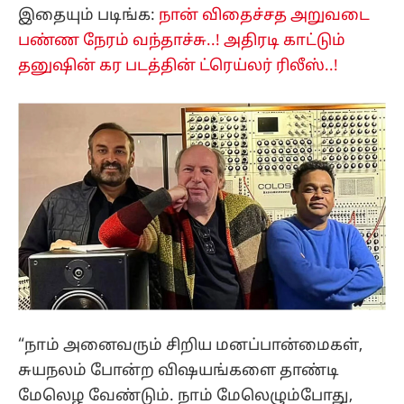
இதையும் படிங்க:
நான் விதைச்சத அறுவடை
பண்ண நேரம் வந்தாச்சு..! அதிரடி காட்டும்
தனுஷின் கர படத்தின் ட்ரெய்லர் ரிலீஸ்..!
“நாம் அனைவரும் சிறிய மனப்பான்மைகள்,
சுயநலம் போன்ற விஷயங்களை தாண்டி
மேலெழ வேண்டும். நாம் மேலெழும்போது,