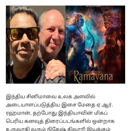
Facebook
X
Instagram
(Twitter)
இந்திய சினிமாவை உலக அளவில்
அடையாளப்படுத்திய இசை மேதை ஏ.ஆர்.
ரஹ்மான், தற்போது இந்தியாவின் மிகப்
பெரிய கனவுத் திரைப்படங்களில் ஒன்றாக
உருவாகி வரும் நிதேஷ் திவாரி இயக்கும்