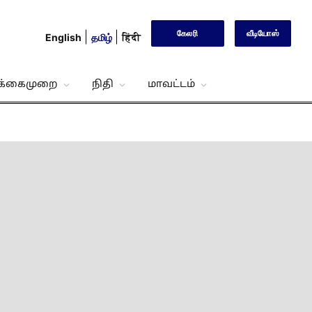
கேலரி
வீடியோஸ்
English
தமிழ்
हिंदी
்க்கைமுறை
நிதி
மாவட்டம்