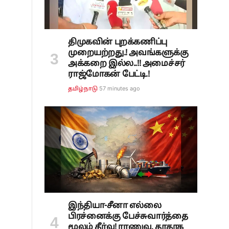
திமுகவின் புறக்கணிப்பு
முறையற்றது.! அவங்களுக்கு
அக்கறை இல்ல..!! அமைச்சர்
ராஜ்மோகன் பேட்டி.!
57 minutes ago
தமிழ்நாடு
இந்தியா-சீனா எல்லை
பிரச்னைக்கு பேச்சுவார்த்தை
மூலம் தீர்வு! ராணுவ, தூதரக