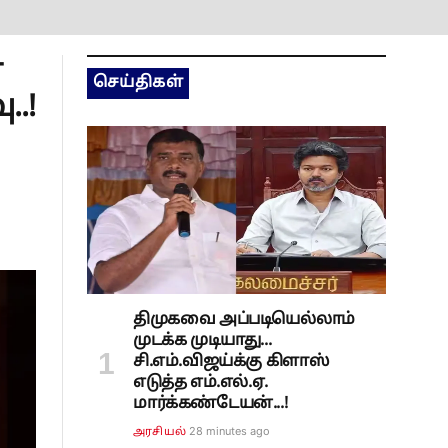
ன
செய்திகள்
..!
திமுகவை அப்படியெல்லாம்
முடக்க முடியாது...
சி.எம்.விஜய்க்கு கிளாஸ்
எடுத்த எம்.எல்.ஏ.
மார்க்கண்டேயன்...!
28 minutes ago
அரசியல்