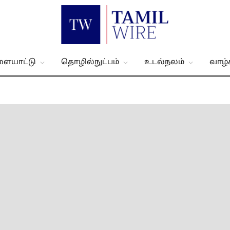
ளையாட்டு
தொழில்நுட்பம்
உடல்நலம்
வாழ