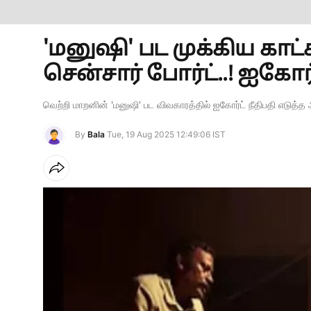
'மனுஷி' பட முக்கிய கா
சென்சார் போர்ட்..! ஐகோர்ட
வெற்றி மாறனின் 'மனுஷி' பட விவகாரத்தில் ஐகோர்ட் நீதிபதி எடுத்த
By
Bala
Tue, 19 Aug 2025 12:49:06 IST