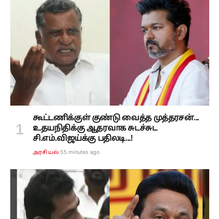
கூட்டணிக்குள் குண்டு வைத்த முத்தரசன்...
உதயநிதிக்கு ஆதரவாக சுடச்சுட
சி.எம்.விஜய்க்கு பதிலடி...!
55 minutes ago
அரசியல்