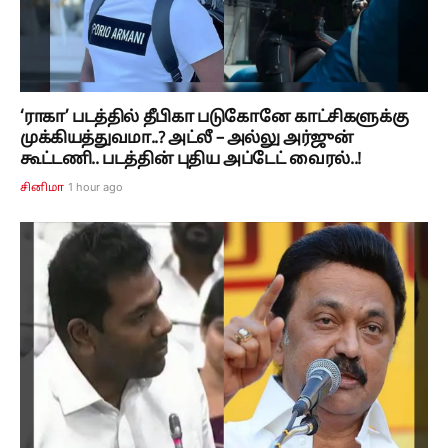
‘ராகா’ படத்தில் தீபிகா படுகோனே காட்சிகளுக்கு
முக்கியத்துவமா..? அட்லீ – அல்லு அர்ஜுன்
கூட்டணி.. படத்தின் புதிய அப்டேட் வைரல்..!
1 hour ago
சினிமா