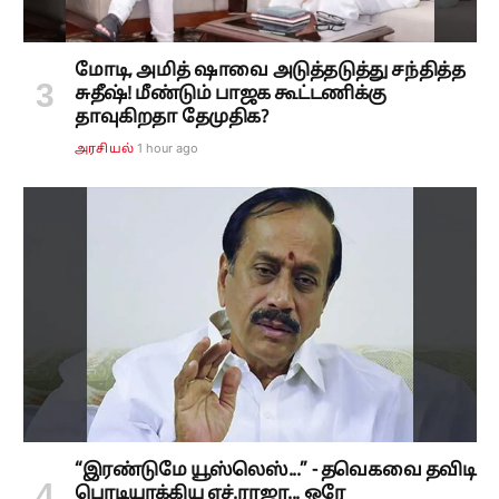
மோடி, அமித் ஷாவை அடுத்தடுத்து சந்தித்த
சுதீஷ்! மீண்டும் பாஜக கூட்டணிக்கு
தாவுகிறதா தேமுதிக?
1 hour ago
அரசியல்
“இரண்டுமே யூஸ்லெஸ்...” - தவெகவை தவிடி
பொடியாக்கிய எச்.ராஜா... ஒரே