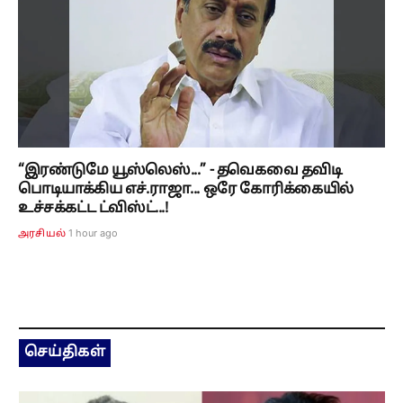
“இரண்டுமே யூஸ்லெஸ்...” - தவெகவை தவிடி
பொடியாக்கிய எச்.ராஜா... ஒரே கோரிக்கையில்
உச்சக்கட்ட ட்விஸ்ட்...!
1 hour ago
அரசியல்
செய்திகள்