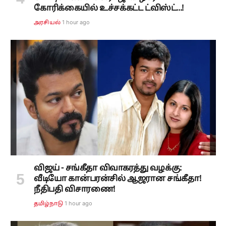
கோரிக்கையில் உச்சக்கட்ட ட்விஸ்ட்...!
1 hour ago
அரசியல்
விஜய் - சங்கீதா விவாகரத்து வழக்கு:
வீடியோ கான்பரன்சில் ஆஜரான சங்கீதா!
நீதிபதி விசாரணை!
1 hour ago
தமிழ்நாடு