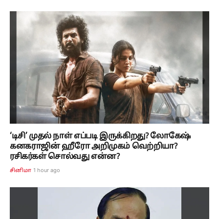
‘டிசி’ முதல் நாள் எப்படி இருக்கிறது? லோகேஷ்
கனகராஜின் ஹீரோ அறிமுகம் வெற்றியா?
ரசிகர்கள் சொல்வது என்ன?
1 hour ago
சினிமா