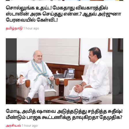
சொல்லுங்க உதய்..! மேகதாது விவகாரத்தில்
ஸ்டாலின் அரசு செய்தது என்ன.? ஆதவ் அர்ஜுனா
பேரவையில் கேள்வி..!
1 hour ago
தமிழ்நாடு
மோடி, அமித் ஷாவை அடுத்தடுத்து சந்தித்த சுதீஷ்!
மீண்டும் பாஜக கூட்டணிக்கு தாவுகிறதா தேமுதிக?
1 hour ago
அரசியல்