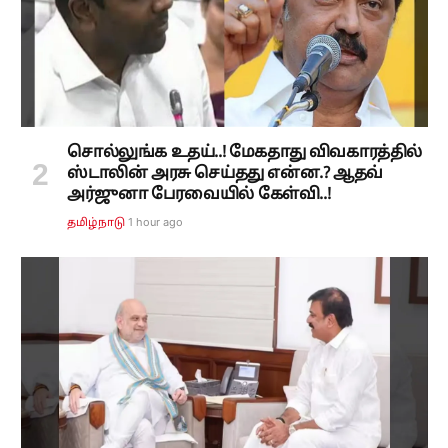
சொல்லுங்க உதய்..! மேகதாது விவகாரத்தில்
ஸ்டாலின் அரசு செய்தது என்ன.? ஆதவ்
அர்ஜுனா பேரவையில் கேள்வி..!
1 hour ago
தமிழ்நாடு