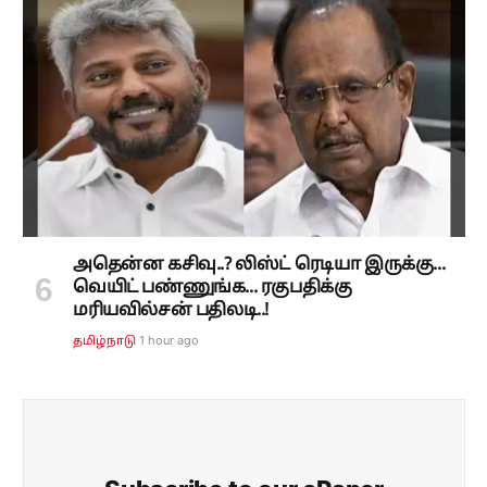
அதென்ன கசிவு..? லிஸ்ட் ரெடியா இருக்கு...
வெயிட் பண்ணுங்க... ரகுபதிக்கு
மரியவில்சன் பதிலடி..!
1 hour ago
தமிழ்நாடு