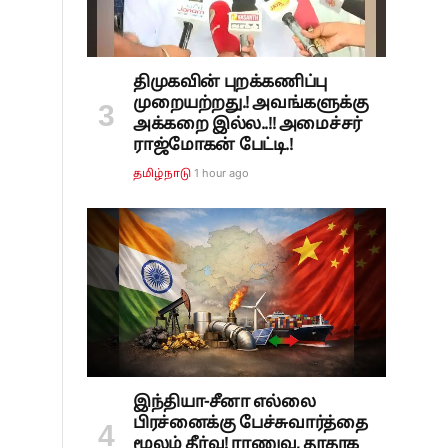
திமுகவின் புறக்கணிப்பு
முறையற்றது.! அவங்களுக்கு
அக்கறை இல்ல..!! அமைச்சர்
ராஜ்மோகன் பேட்டி.!
1 hour ago
தமிழ்நாடு
இந்தியா-சீனா எல்லை
பிரச்னைக்கு பேச்சுவார்த்தை
மூலம் தீர்வு! ராணுவ, தூதரக