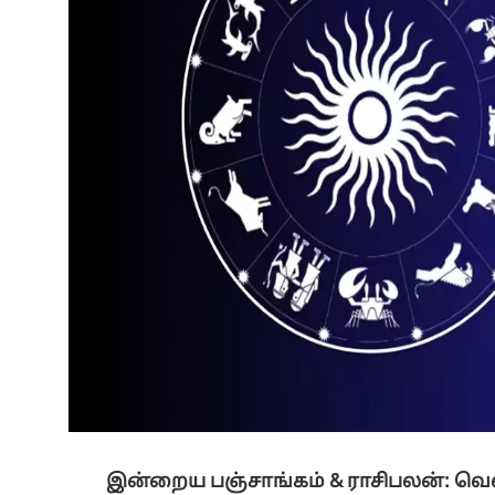
இன்றைய பஞ்சாங்கம் & ராசிபலன்: வெள்ள