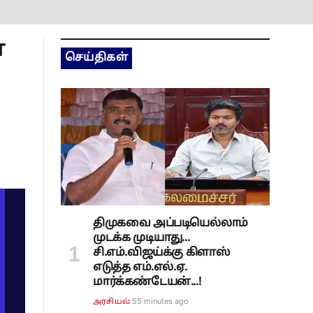
்
செய்திகள்
திமுகவை அப்படியெல்லாம்
முடக்க முடியாது...
சி.எம்.விஜய்க்கு கிளாஸ்
எடுத்த எம்.எல்.ஏ.
மார்க்கண்டேயன்...!
55 minutes ago
அரசியல்