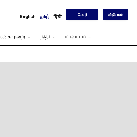
கேலரி
வீடியோஸ்
English
தமிழ்
हिंदी
்க்கைமுறை
நிதி
மாவட்டம்