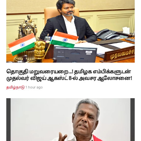
தொகுதி மறுவரையறை...! தமிழக எம்பிக்களுடன்
முதல்வர் விஜய் ஆகஸ்ட் 8-ல் அவசர ஆலோசனை!
1 hour ago
தமிழ்நாடு