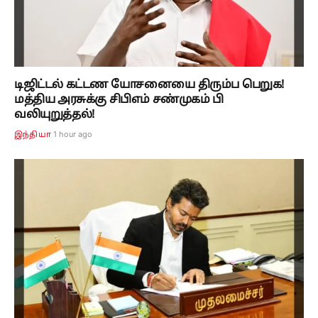
டிஜிட்டல் கட்டண யோசனையை திரும்ப பெறுக!
மத்திய அரசுக்கு சிபிஎம் சண்முகம் பி
வலியுறுத்தல்!
1 hour ago
இந்தியா