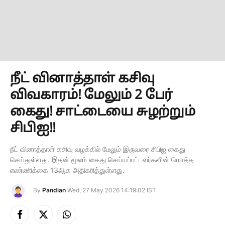
நீட் வினாத்தாள் கசிவு
விவகாரம்! மேலும் 2 பேர்
கைது! சாட்டையை சுழற்றும்
சிபிஐ!!
நீட் வினாத்தாள் கசிவு வழக்கில் மேலும் இருவரை சிபிஐ கைது
செய்துள்ளது. இதன் மூலம் கைது செய்யப்பட்டவர்களின் மொத்த
எண்ணிக்கை 13ஆக அதிகரித்துள்ளது.
By
Pandian
Wed, 27 May 2026 14:19:02 IST
Facebook
X
Instagram