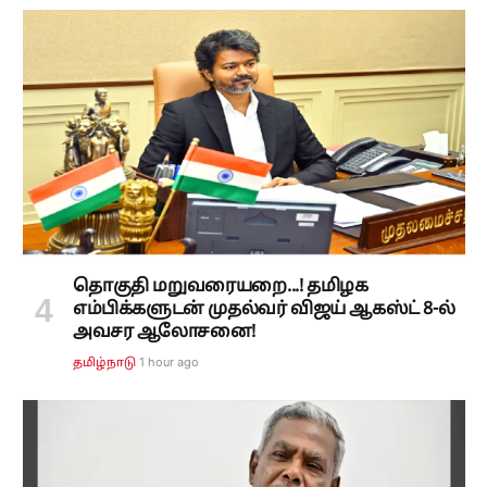
தொகுதி மறுவரையறை...! தமிழக
எம்பிக்களுடன் முதல்வர் விஜய் ஆகஸ்ட் 8-ல்
அவசர ஆலோசனை!
1 hour ago
தமிழ்நாடு