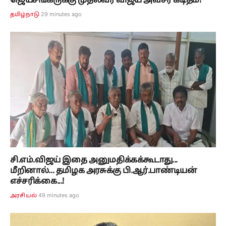
ஜெய்சங்கருக்கு முதல்வர் விஜய் அவசர கடிதம்!
29 minutes ago
தமிழ்நாடு
சி.எம்.விஜய் இதை அனுமதிக்கக்கூடாது...
மீறினால்... தமிழக அரசுக்கு பி.ஆர்.பாண்டியன்
எச்சரிக்கை...!
49 minutes ago
அரசியல்