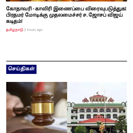
கோதாவரி - காவிரி இணைப்பை விரைவுபடுத்துக!
பிரதமர் மோடிக்கு முதலமைச்சர் ச. ஜோசப் விஜய்
கடிதம்!
2 hours ago
தமிழ்நாடு
செய்திகள்