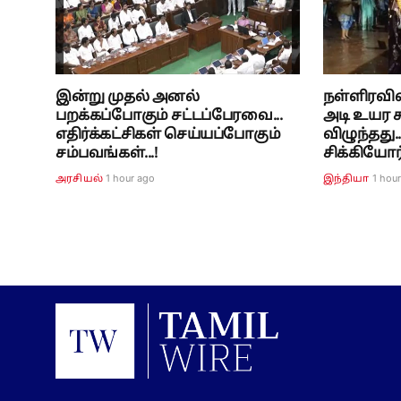
இன்று முதல் அனல்
நள்ளிரவில்
பறக்கப்போகும் சட்டப்பேரவை...
அடி உயர சு
எதிர்க்கட்சிகள் செய்யப்போகும்
விழுந்தது.
சம்பவங்கள்...!
சிக்கியோ
1 hour ago
1 hou
அரசியல்
இந்தியா