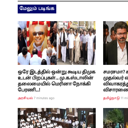
மேலும் படிங்க
ஒரே இடத்தில் ஒன்று கூடிய திமுக
சமரசமா? சட
உடன் பிறப்புகள்... மு.க.ஸ்டாலின்
முதல்வர் வ
தலைமையில் மெரினா நோக்கி
விவாகரத்த
பேரணி...!
விசாரணை.
7 minutes ago
11 m
அரசியல்
தமிழ்நாடு