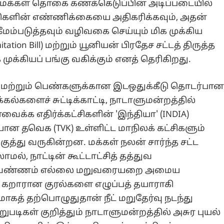
 மக்கள் தொகை கணக்கெடுப்பின் அடிப்படையில்
திகளின் எண்ணிக்கையை அதிகரிக்கவும், அதன்
்படுத்தவும் வழிவகை செய்யும் மிக முக்கிய
on Bill) மற்றும் யூனியன் பிரதேச சட்டத் திருத்த
ுக்கியப் பங்கு வகிக்கும் எனத் தெரிகிறது.
மற்றும் பெண்களுக்கான இடஒதுக்கீடு தொடர்பா
்கல்களைச் சுட்டிக்காட்டி, நாடாளுமன்றத்தில்
க எதிர்க்கட்சிகளின் 'இந்தியா' (INDIA)
யான தவெக (TVK) உள்ளிட்ட மாநிலக் கட்சிகளும்
்து வருகின்றன. மக்கள் நலன் சார்ந்த சட்ட
ல், நாட்டின் கூட்டாட்சித் தத்துவ
்படாத வண்ணம் எல்லை மறுவரையறை அமைய
் கறாரான குரல்களை எழுப்பத் தயாராகி
கத் தற்பொழுதுதான் நீட் மறுதேர்வு நடந்து
றுபடிகள் குறித்தும் நாடாளுமன்றத்தில் அசுர புயல்