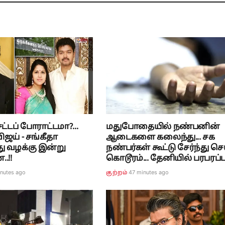
்டப் போராட்டமா?...
மதுபோதையில் நண்பனின்
ிஜய் - சங்கீதா
ஆடைகளை கலைந்து... சக
ு வழக்கு இன்று
நண்பர்கள் கூட்டு சேர்ந்து செ
.!!
கொடூரம்... தேனியில் பரபரப்பு.
inutes ago
47 minutes ago
குற்றம்