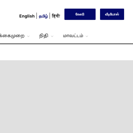
கேலரி
வீடியோஸ்
English
தமிழ்
हिंदी
்க்கைமுறை
நிதி
மாவட்டம்