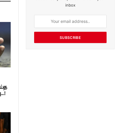
inbox
SUBSCRIBE
ய்த
..!