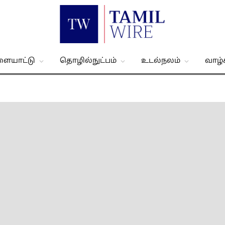
ளையாட்டு
தொழில்நுட்பம்
உடல்நலம்
வாழ