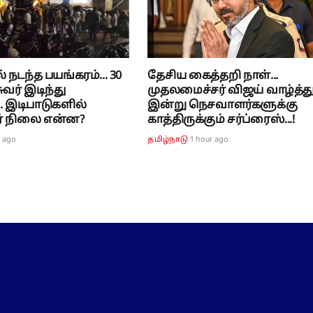
 நடந்த பயங்கரம்... 30
தேசிய கைத்தறி நாள்...
வர் இடிந்து
முதலமைச்சர் விஜய் வாழ்த்து.
.. இடிபாடுகளில்
இன்று நெசவாளர்களுக்கு
ர் நிலை என்ன?
காத்திருக்கும் சர்ப்ரைஸ்...!
r ago
1 hour ago
தமிழ்நாடு