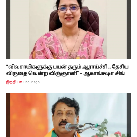
“விவசாயிகளுக்கு பயன் தரும் ஆராய்ச்சி... தேசிய
விருதை வென்ற விஞ்ஞானி” – ஆகாங்க்ஷா சிங்
1 hour ago
இந்தியா