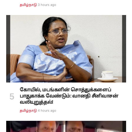
3 hours ago
தமிழ்நாடு
கோயில், மடங்களின் சொத்துக்களைப்
பாதுகாக்க வேண்டும்: வானதி சீனிவாசன்
வலியுறுத்தல்!
4 hours ago
தமிழ்நாடு