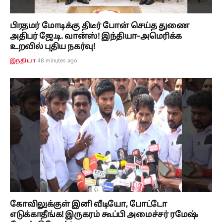
பிரதமர் மோடிக்கு திடீர் போன் செய்த துணை
அதிபர் ஜே.டி. வான்ஸ்! இந்தியா–அமெரிக்க
உறவில் புதிய நகர்வு!
48 minutes ago
இந்தியா
கோவிலுக்குள் இனி வீடியோ, போட்டோ
எடுக்காதீங்க! இருகரம் கூப்பி அமைச்சர் ரமேஷ்