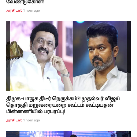
வேண்டுகோள்!
1 hour ago
அரசியல்
திமுக–பாஜக திடீர் நெருக்கம்?! முதல்வர் விஜய்
தொகுதி மறுவரையறை கூட்டம் கூட்டியதன்
பின்னணியில் பரபரப்பு!
1 hour ago
அரசியல்