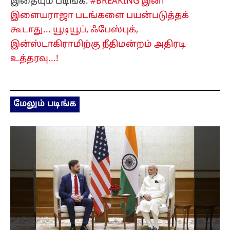
இதையும் படிங்க:
#BREAKING இனி
இளையராஜா படங்களை பயன்படுத்தக்
கூடாது... யூடியூப், ஃபேஸ்புக்,
இன்ஸ்டாகிராமிற்கு நீதிமன்றம் அதிரடி
உத்தரவு...!
மேலும் படிங்க