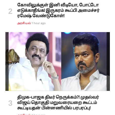
கோவிலுக்குள் இனி வீடியோ, போட்டோ
எடுக்காதீங்க! இருகரம் கூப்பி அமைச்சர்
ரமேஷ் வேண்டுகோள்!
1 hour ago
அரசியல்
திமுக–பாஜக திடீர் நெருக்கம்?! முதல்வர்
விஜய் தொகுதி மறுவரையறை கூட்டம்
கூட்டியதன் பின்னணியில் பரபரப்பு!