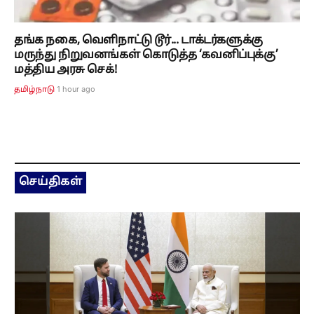
தங்க நகை, வெளிநாட்டு டூர்... டாக்டர்களுக்கு
மருந்து நிறுவனங்கள் கொடுத்த ‘கவனிப்புக்கு’
மத்திய அரசு செக்!
1 hour ago
தமிழ்நாடு
செய்திகள்