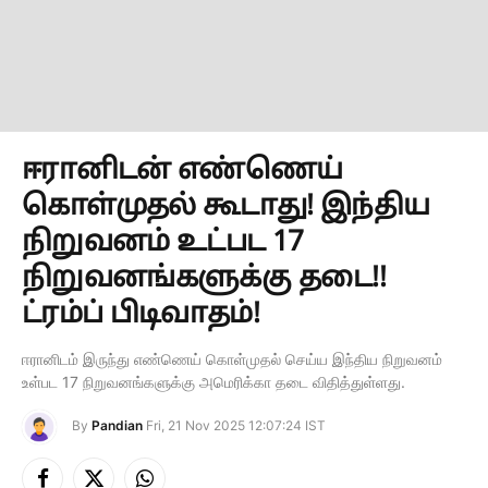
ஈரானிடன் எண்ணெய்
கொள்முதல் கூடாது! இந்திய
நிறுவனம் உட்பட 17
நிறுவனங்களுக்கு தடை!!
ட்ரம்ப் பிடிவாதம்!
ஈரானிடம் இருந்து எண்ணெய் கொள்முதல் செய்ய இந்திய நிறுவனம்
உள்பட 17 நிறுவனங்களுக்கு அமெரிக்கா தடை விதித்துள்ளது.
By
Pandian
Fri, 21 Nov 2025 12:07:24 IST