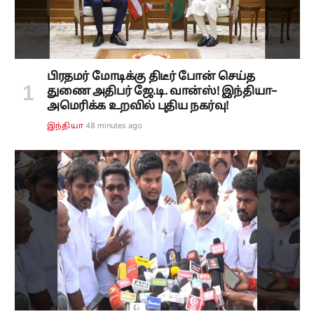
பிரதமர் மோடிக்கு திடீர் போன் செய்த
துணை அதிபர் ஜே.டி. வான்ஸ்! இந்தியா–
அமெரிக்க உறவில் புதிய நகர்வு!
48 minutes ago
இந்தியா