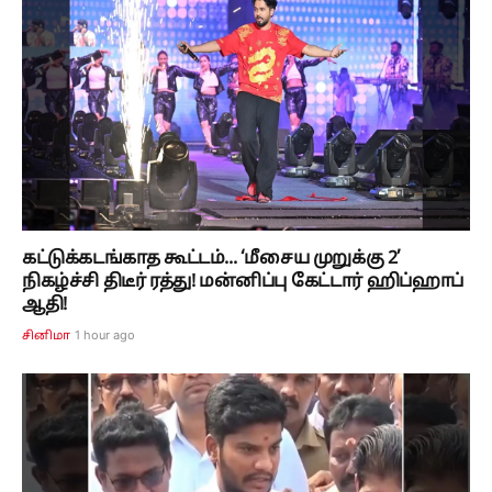
கட்டுக்கடங்காத கூட்டம்... ‘மீசைய முறுக்கு 2’
நிகழ்ச்சி திடீர் ரத்து! மன்னிப்பு கேட்டார் ஹிப்ஹாப்
ஆதி!
1 hour ago
சினிமா