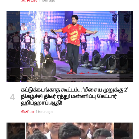
1 hour ago
அரசியல்
கட்டுக்கடங்காத கூட்டம்... ‘மீசைய முறுக்கு 2’
நிகழ்ச்சி திடீர் ரத்து! மன்னிப்பு கேட்டார்
ஹிப்ஹாப் ஆதி!
1 hour ago
சினிமா