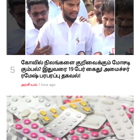
கோவில் நிலங்களை குறிவைக்கும் மோசடி
கும்பல்? இதுவரை 19 பேர் கைது! அமைச்சர்
ரமேஷ் பரபரப்பு தகவல்!
1 hour ago
அரசியல்