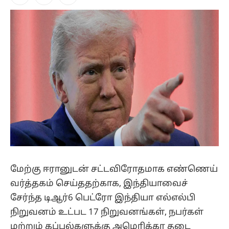
Facebook
X
Instagram
(Twitter)
மேற்கு ஈரானுடன் சட்டவிரோதமாக எண்ணெய்
வர்த்தகம் செய்ததற்காக, இந்தியாவைச்
சேர்ந்த டிஆர்6 பெட்ரோ இந்தியா எல்எல்பி
நிறுவனம் உட்பட 17 நிறுவனங்கள், நபர்கள்
மற்றும் கப்பல்களுக்கு அமெரிக்கா தடை