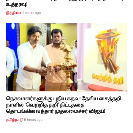
உத்தரவு!
3 hours ago
இந்தியா
நெசவாளர்களுக்கு புதிய கதவு! தேசிய கைத்தறி
நாளில் 'வெற்றித் தறி' திட்டத்தை
தொடங்கிவைத்தார் முதலமைச்சர் விஜய்!
5 hours ago
தமிழ்நாடு