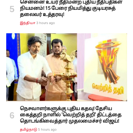
சென்னை உயர் நீதிமன்ற புதிய நீதிபதிகள்
நியமனம்! 15 பேரை நியமித்து குடியரசுத்
தலைவர் உத்தரவு!
3 hours ago
இந்தியா
நெசவாளர்களுக்கு புதிய கதவு! தேசிய
கைத்தறி நாளில் 'வெற்றித் தறி' திட்டத்தை
தொடங்கிவைத்தார் முதலமைச்சர் விஜய்!
5 hours ago
தமிழ்நாடு