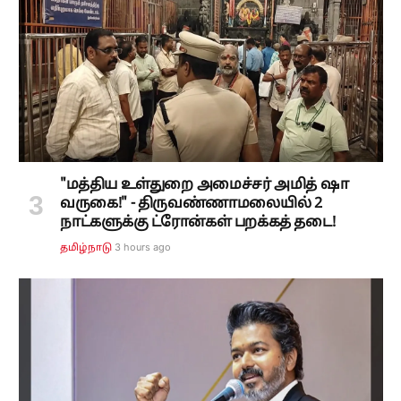
"மத்திய உள்துறை அமைச்சர் அமித் ஷா
வருகை!" - திருவண்ணாமலையில் 2
நாட்களுக்கு ட்ரோன்கள் பறக்கத் தடை!
3 hours ago
தமிழ்நாடு