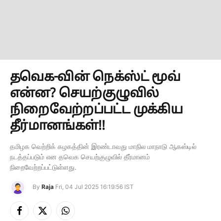
தவெக-வின் நெக்ஸ்ட் மூவ்
என்ன? செயற்குழுவில்
நிறைவேற்றப்பட்ட முக்கிய
தீர்மானங்கள்!!
தமிழக வெற்றிக் கழகத்தின் இரண்டாவது மாநில மாநாடு ஆகஸ்டில்
நடத்தப்படும் என தவெக செயற்குழுவில் தீர்மானம்
நிறைவேற்றப்பட்டுள்ளது.
By
Raja
Fri, 04 Jul 2025 16:19:56 IST
Facebook
X
Instagram