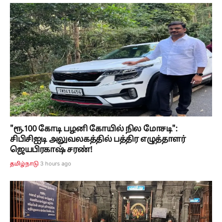
"ரூ.100 கோடி பழனி கோயில் நில மோசடி":
சிபிசிஐடி அலுவலகத்தில் பத்திர எழுத்தாளர்
ஜெயபிரகாஷ் சரண்!
3 hours ago
தமிழ்நாடு