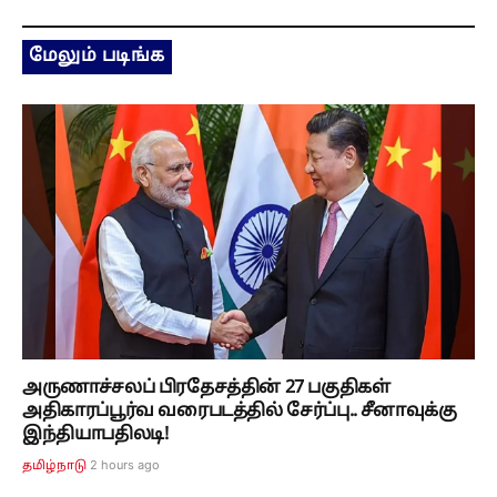
மேலும் படிங்க
அருணாச்சலப் பிரதேசத்தின் 27 பகுதிகள்
அதிகாரப்பூர்வ வரைபடத்தில் சேர்ப்பு.. சீனாவுக்கு
இந்தியாபதிலடி!
2 hours ago
தமிழ்நாடு