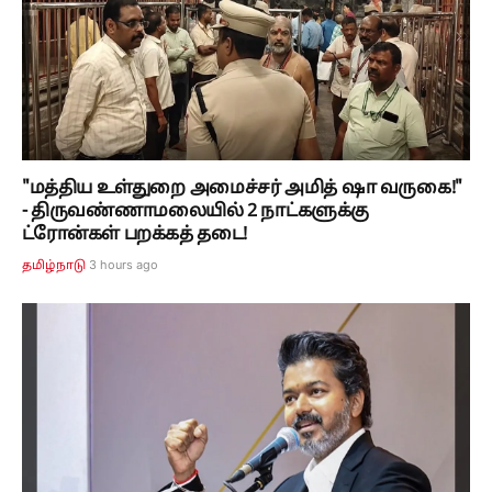
"மத்திய உள்துறை அமைச்சர் அமித் ஷா வருகை!"
- திருவண்ணாமலையில் 2 நாட்களுக்கு
ட்ரோன்கள் பறக்கத் தடை!
3 hours ago
தமிழ்நாடு