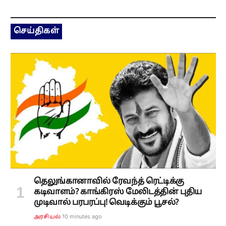
செய்திகள்
தெலுங்கானாவில் ரேவந்த் ரெட்டிக்கு
கடிவாளம்? காங்கிரஸ் மேலிடத்தின் புதிய
முடிவால் பரபரப்பு! வெடிக்கும் பூசல்?
10 minutes ago
அரசியல்