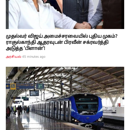
முதல்வர் விஜய் அமைச்சரவையில் புதிய முகம்?
ராகுல்காந்தி ஆதரவுடன் பிரவீன் சக்ரவர்த்தி
அடுத்த ‘பிளான்’!
45 minutes ago
அரசியல்