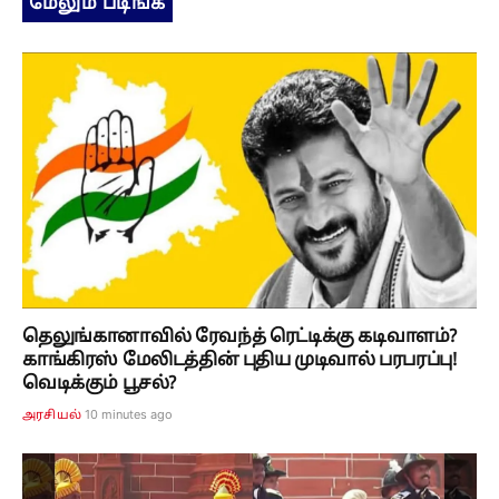
மேலும் படிங்க
தெலுங்கானாவில் ரேவந்த் ரெட்டிக்கு கடிவாளம்?
காங்கிரஸ் மேலிடத்தின் புதிய முடிவால் பரபரப்பு!
வெடிக்கும் பூசல்?
10 minutes ago
அரசியல்