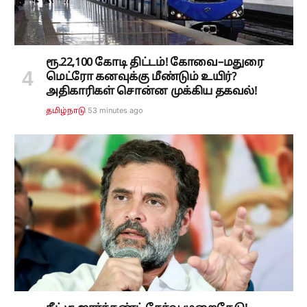
ரூ.22,100 கோடி திட்டம்! கோவை–மதுரை
மெட்ரோ கனவுக்கு மீண்டும் உயிர்?
அதிகாரிகள் சொன்ன முக்கிய தகவல்!
53 minutes ago
தமிழ்நாடு