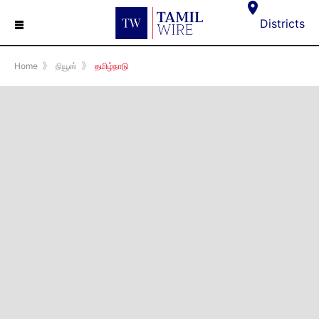
☰
Districts
Home
》
நியூஸ்
》
தமிழ்நாடு