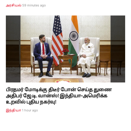
59 minutes ago
அரசியல்
பிரதமர் மோடிக்கு திடீர் போன் செய்த துணை
அதிபர் ஜே.டி. வான்ஸ்! இந்தியா–அமெரிக்க
உறவில் புதிய நகர்வு!
1 hour ago
இந்தியா