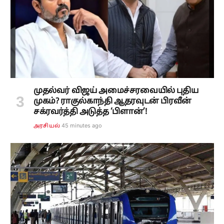
முதல்வர் விஜய் அமைச்சரவையில் புதிய
முகம்? ராகுல்காந்தி ஆதரவுடன் பிரவீன்
சக்ரவர்த்தி அடுத்த ‘பிளான்’!
45 minutes ago
அரசியல்