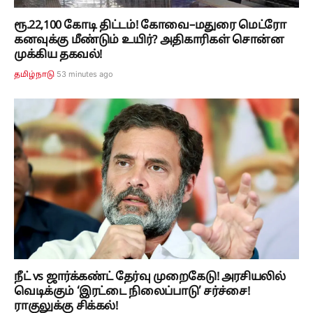
ரூ.22,100 கோடி திட்டம்! கோவை–மதுரை மெட்ரோ
கனவுக்கு மீண்டும் உயிர்? அதிகாரிகள் சொன்ன
முக்கிய தகவல்!
53 minutes ago
தமிழ்நாடு
நீட் vs ஜார்க்கண்ட் தேர்வு முறைகேடு! அரசியலில்
வெடிக்கும் ‘இரட்டை நிலைப்பாடு’ சர்ச்சை!
ராகுலுக்கு சிக்கல்!