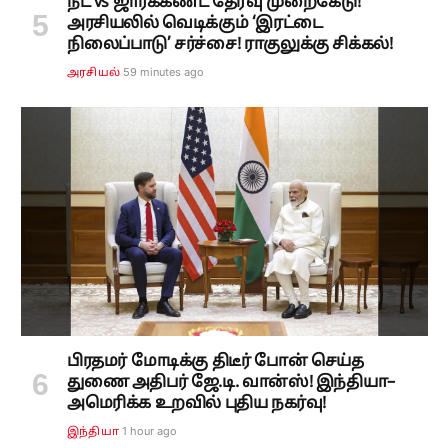
நீட் vs ஜார்க்கண்ட் தேர்வு முறைகேடு!
அரசியலில் வெடிக்கும் ‘இரட்டை
நிலைப்பாடு’ சர்ச்சை! ராகுலுக்கு சிக்கல்!
59 minutes ago
அரசியல்
பிரதமர் மோடிக்கு திடீர் போன் செய்த
துணை அதிபர் ஜே.டி. வான்ஸ்! இந்தியா–
அமெரிக்க உறவில் புதிய நகர்வு!
1 hour ago
இந்தியா