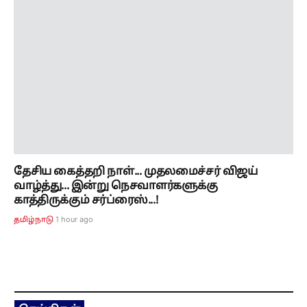
தேசிய கைத்தறி நாள்... முதலமைச்சர் விஜய்
வாழ்த்து... இன்று நெசவாளர்களுக்கு
காத்திருக்கும் சர்ப்ரைஸ்...!
1 hour ago
தமிழ்நாடு