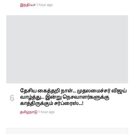
1 hour ago
இந்தியா
தேசிய கைத்தறி நாள்... முதலமைச்சர் விஜய்
வாழ்த்து... இன்று நெசவாளர்களுக்கு
காத்திருக்கும் சர்ப்ரைஸ்...!
1 hour ago
தமிழ்நாடு