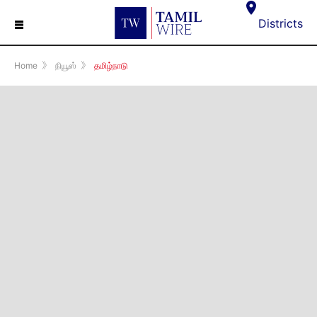
☰
Districts
Home
》
நியூஸ்
》
தமிழ்நாடு