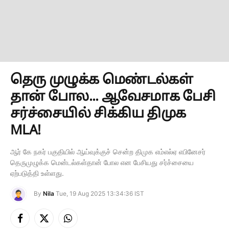
தெரு முழுக்க மெண்டல்கள்
தான் போல... ஆவேசமாக பேசி
சர்ச்சையில் சிக்கிய திமுக
MLA!
ஆர் கே நகர் பகுதியில் ஆய்வுக்குச் சென்ற திமுக எம்எல்ஏ எபினேசர்
தெருமுழுக்க மென்டல்கள்தான் போல என பேசியது சர்ச்சையை
ஏற்படுத்தி உள்ளது.
By
Nila
Tue, 19 Aug 2025 13:34:36 IST
Facebook
X
Instagram