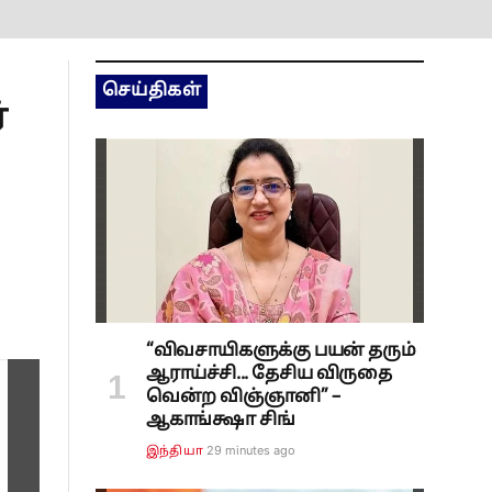
செய்திகள்
்
“விவசாயிகளுக்கு பயன் தரும்
ஆராய்ச்சி... தேசிய விருதை
வென்ற விஞ்ஞானி” –
ஆகாங்க்ஷா சிங்
29 minutes ago
இந்தியா