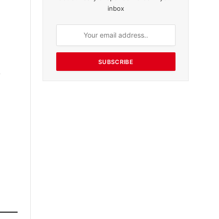
inbox
SUBSCRIBE
்
ு