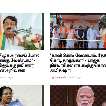
திமுக அரசைப் போல
"காவி கொடி வேண்டாம், தேச
க்கு வேண்டாம்" -
கொடி தாருங்கள்" - பாஜக
விஜய்க்கு நயினார்
நிர்வாகிகளைக் கடிந்துகொ
ன் அறிவுரை!
அமித் ஷா!
inutes ago
47 minutes ago
அரசியல்