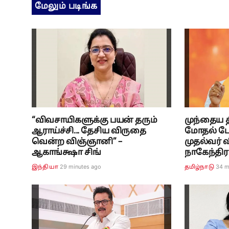
மேலும் படிங்க
“விவசாயிகளுக்கு பயன் தரும்
முந்தைய 
ஆராய்ச்சி... தேசிய விருதை
மோதல் போ
வென்ற விஞ்ஞானி” –
முதல்வர் 
ஆகாங்க்ஷா சிங்
நாகேந்திர
29 minutes ago
34 m
இந்தியா
தமிழ்நாடு