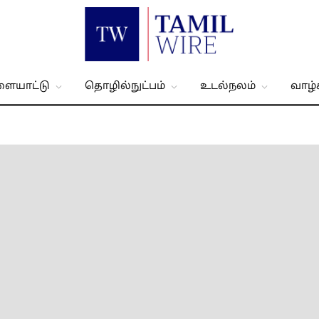
ளையாட்டு
தொழில்நுட்பம்
உடல்நலம்
வாழ