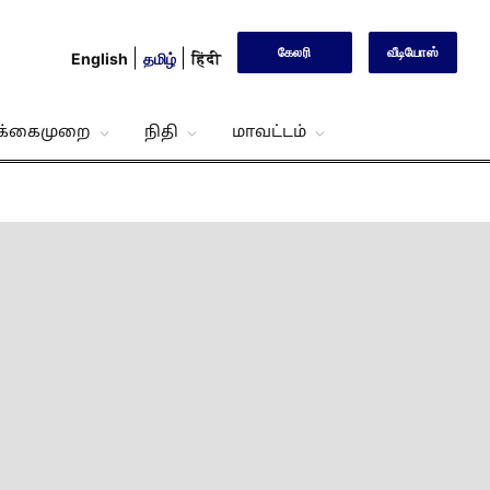
கேலரி
வீடியோஸ்
English
தமிழ்
हिंदी
்க்கைமுறை
நிதி
மாவட்டம்