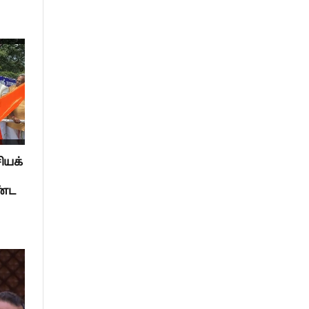
ியக்
ண்ட