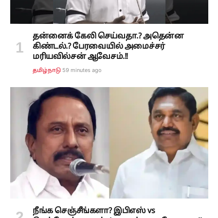
தன்னைக் கேலி செய்வதா.? அதென்ன
கிண்டல்.? பேரவையில் அமைச்சர்
மரியவில்சன் ஆவேசம்.!!
59 minutes ago
தமிழ்நாடு
நீங்க செஞ்சீங்களா? இபிஎஸ் vs