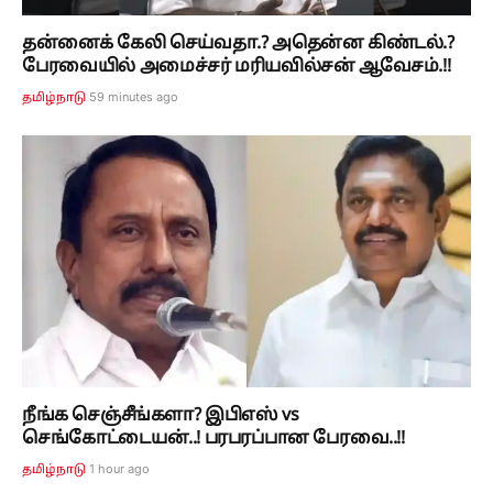
தன்னைக் கேலி செய்வதா.? அதென்ன கிண்டல்.?
பேரவையில் அமைச்சர் மரியவில்சன் ஆவேசம்.!!
59 minutes ago
தமிழ்நாடு
நீங்க செஞ்சீங்களா? இபிஎஸ் vs
செங்கோட்டையன்..! பரபரப்பான பேரவை..!!
1 hour ago
தமிழ்நாடு