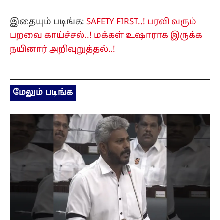
இதையும் படிங்க:
SAFETY FIRST..! பரவி வரும்
பறவை காய்ச்சல்..! மக்கள் உஷாராக இருக்க
நயினார் அறிவுறுத்தல்..!
மேலும் படிங்க