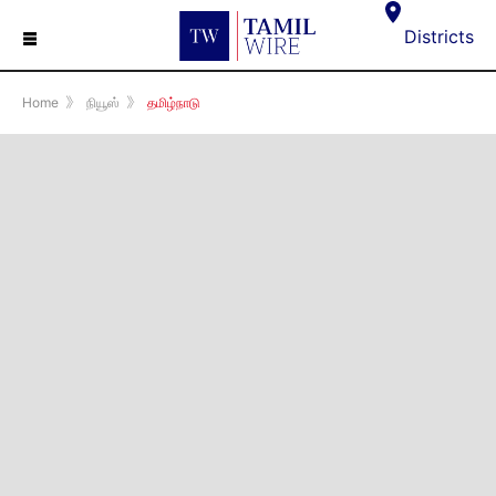
☰
Districts
Home
》
நியூஸ்
》
தமிழ்நாடு