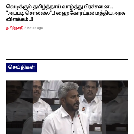
வெடிக்கும் தமிழ்த்தாய் வாழ்த்து பிரச்சனை...
"அப்படி சொல்லல"..! ஹைகோர்ட்டில் மத்திய அரசு
விளக்கம்..!!
2 hours ago
தமிழ்நாடு
செய்திகள்