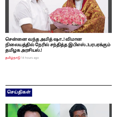
சென்னை வந்த அமித் ஷா..! விமான
நிலையத்தில் நேரில் சந்தித்த இபிஎஸ்..!பரபரக்கும்
தமிழக அரசியல்.!
14 hours ago
தமிழ்நாடு
செய்திகள்