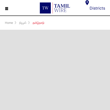
☰
Districts
Home
》
நியூஸ்
》
தமிழ்நாடு