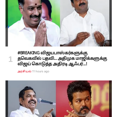
#BREAKING விஜயபாஸ்கர்களுக்கு
தவெகவில் பதவி... அதிமுக மாஜிக்களுக்கு
விஜய் கொடுத்த அதிரடி ஆஃபர்...!
11 hours ago
அரசியல்