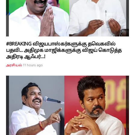
#BREAKING விஜயபாஸ்கர்களுக்கு தவெகவில்
பதவி... அதிமுக மாஜிக்களுக்கு விஜய் கொடுத்த
அதிரடி ஆஃபர்...!
11 hours ago
அரசியல்