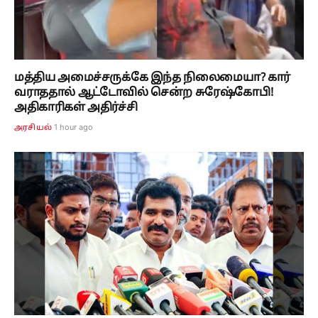
மத்திய அமைச்சருக்கே இந்த நிலைமையா? கார்
வராததால் ஆட்டோவில் சென்ற சுரேஷ்கோபி!
அதிகாரிகள் அதிர்ச்சி
1 hour ago
அரசியல்