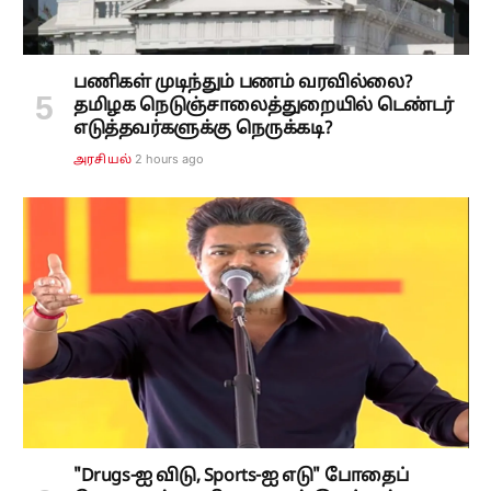
பணிகள் முடிந்தும் பணம் வரவில்லை?
தமிழக நெடுஞ்சாலைத்துறையில் டெண்டர்
எடுத்தவர்களுக்கு நெருக்கடி?
2 hours ago
அரசியல்
"Drugs-ஐ விடு, Sports-ஐ எடு" போதைப்