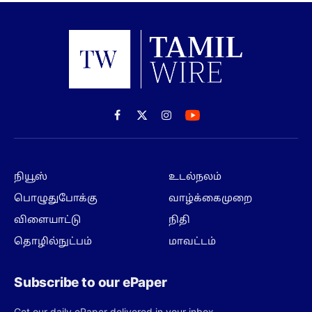
Facebook
X
Instagram
(Twitter)
நியூஸ்
உடல்நலம்
பொழுதுபோக்கு
வாழ்க்கைமுறை
விளையாட்டு
நிதி
தொழில்நுட்பம்
மாவட்டம்
Subscribe to our ePaper
Get our daily ePaper delivered in your inbox