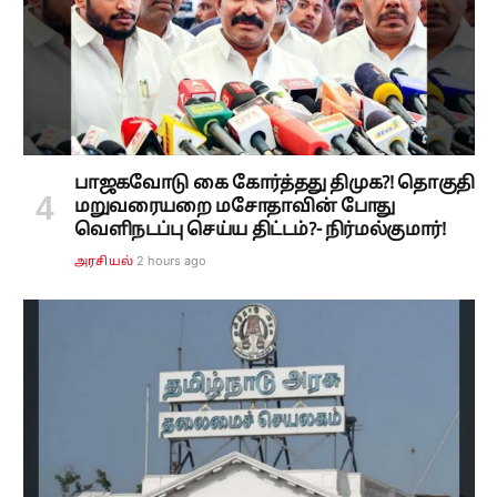
பாஜகவோடு கை கோர்த்தது திமுக?! தொகுதி
மறுவரையறை மசோதாவின் போது
வெளிநடப்பு செய்ய திட்டம்?- நிர்மல்குமார்!
2 hours ago
அரசியல்