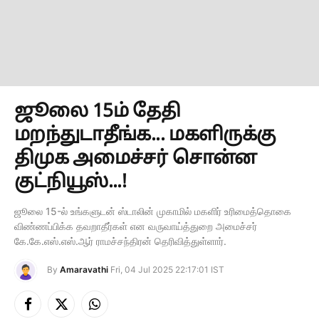
ஜூலை 15ம் தேதி
மறந்துடாதீங்க... மகளிருக்கு
திமுக அமைச்சர் சொன்ன
குட்நியூஸ்...!
ஜூலை 15-ல் உங்களுடன் ஸ்டாலின் முகாமில் மகளிர் உரிமைத்தொகை
விண்ணப்பிக்க தவறாதீர்கள் என வருவாய்த்துறை அமைச்சர்
கே.கே.எஸ்.எஸ்.ஆர் ராமச்சந்திரன் தெரிவித்துள்ளார்.
By
Amaravathi
Fri, 04 Jul 2025 22:17:01 IST
Facebook
X
Instagram