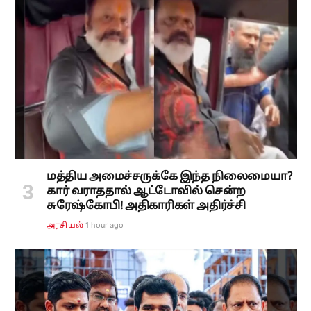
மத்திய அமைச்சருக்கே இந்த நிலைமையா?
கார் வராததால் ஆட்டோவில் சென்ற
சுரேஷ்கோபி! அதிகாரிகள் அதிர்ச்சி
1 hour ago
அரசியல்