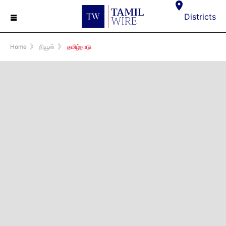
☰
Districts
Home
》
நியூஸ்
》
தமிழ்நாடு