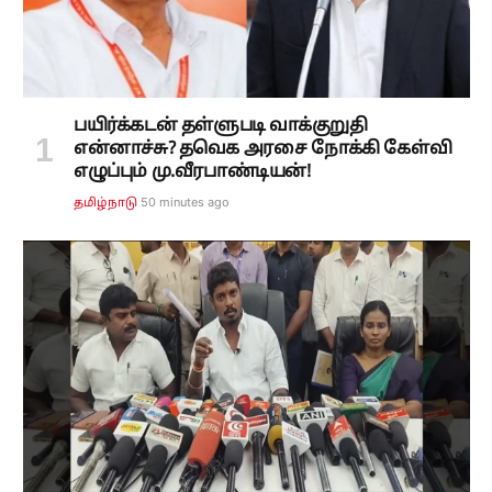
பயிர்க்கடன் தள்ளுபடி வாக்குறுதி
என்னாச்சு? தவெக அரசை நோக்கி கேள்வி
எழுப்பும் மு.வீரபாண்டியன்!
50 minutes ago
தமிழ்நாடு