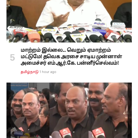
மாற்றம் இல்லை... வெறும் ஏமாற்றம்
மட்டுமே! தவெக அரசை சாடிய முன்னாள்
அமைச்சர் எம்.ஆர்.கே. பன்னீர்செல்வம்!
1 hour ago
தமிழ்நாடு