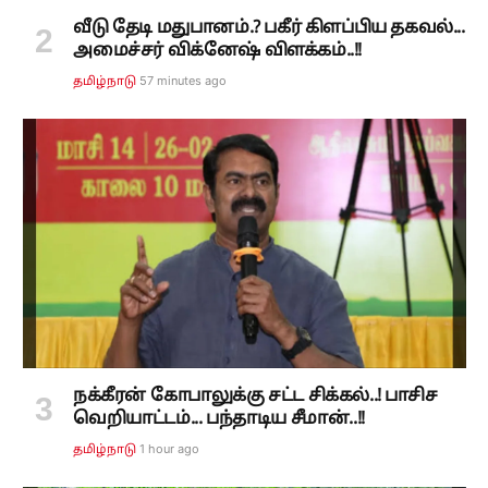
வீடு தேடி மதுபானம்.? பகீர் கிளப்பிய தகவல்...
அமைச்சர் விக்னேஷ் விளக்கம்..!!
57 minutes ago
தமிழ்நாடு
நக்கீரன் கோபாலுக்கு சட்ட சிக்கல்..! பாசிச
வெறியாட்டம்... பந்தாடிய சீமான்..!!
1 hour ago
தமிழ்நாடு