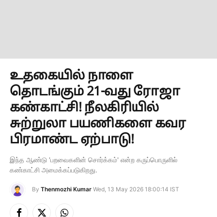
உதகையில் நாளை
தொடங்கும் 21-வது ரோஜா
கண்காட்சி! நீலகிரியில்
சுற்றுலா பயணிகளை கவர
பிரமாண்ட ஏற்பாடு!
இந்த ஆண்டு 'பறவைகளின் சொர்க்கம்' என்ற கருப்பொருளில்
கண்காட்சி அமைக்கப்படுகிறது.
By
Thenmozhi Kumar
Wed, 13 May 2026 18:00:14 IST