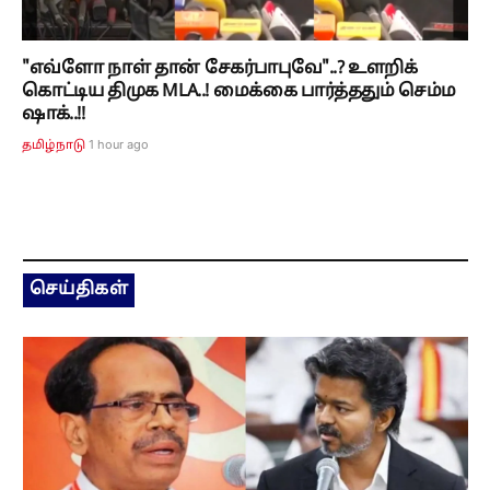
"எவ்ளோ நாள் தான் சேகர்பாபுவே"..? உளறிக்
கொட்டிய திமுக MLA..! மைக்கை பார்த்ததும் செம்ம
ஷாக்..!!
1 hour ago
தமிழ்நாடு
செய்திகள்