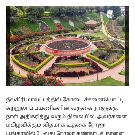
Facebook
X
Instagram
(Twitter)
நீலகிரி மாவட்டத்தில் கோடை சீசனையொட்டி
சுற்றுலாப் பயணிகளின் வருகை நாளுக்கு
நாள் அதிகரித்து வரும் நிலையில், அவர்களை
மகிழ்விக்கும் விதமாக உதகை ரோஜா
பூங்காவில் 21-வது ரோஜா கண்காட்சி நாளை