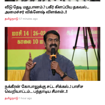
வீடு தேடி மதுபானம்.? பகீர் கிளப்பிய தகவல்...
அமைச்சர் விக்னேஷ் விளக்கம்..!!
57 minutes ago
தமிழ்நாடு
நக்கீரன் கோபாலுக்கு சட்ட சிக்கல்..! பாசிச
வெறியாட்டம்... பந்தாடிய சீமான்..!!
1 hour ago
தமிழ்நாடு