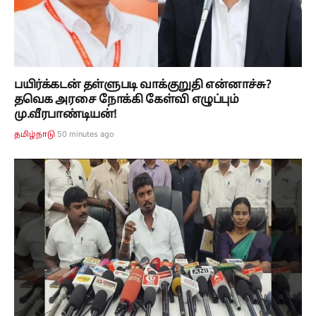
பயிர்க்கடன் தள்ளுபடி வாக்குறுதி என்னாச்சு?
தவெக அரசை நோக்கி கேள்வி எழுப்பும்
மு.வீரபாண்டியன்!
50 minutes ago
தமிழ்நாடு