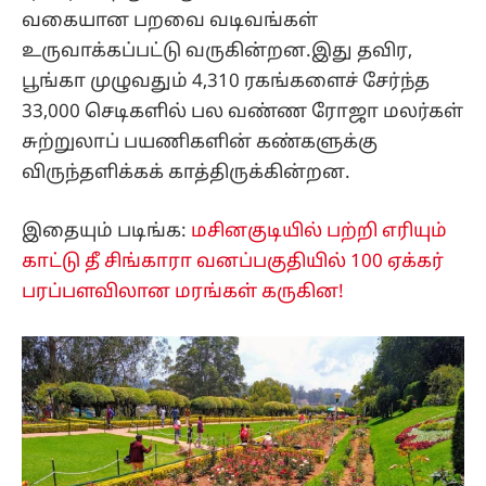
வகையான பறவை வடிவங்கள்
உருவாக்கப்பட்டு வருகின்றன.இது தவிர,
பூங்கா முழுவதும் 4,310 ரகங்களைச் சேர்ந்த
33,000 செடிகளில் பல வண்ண ரோஜா மலர்கள்
சுற்றுலாப் பயணிகளின் கண்களுக்கு
விருந்தளிக்கக் காத்திருக்கின்றன.
இதையும் படிங்க:
மசினகுடியில் பற்றி எரியும்
காட்டு தீ சிங்காரா வனப்பகுதியில் 100 ஏக்கர்
பரப்பளவிலான மரங்கள் கருகின!