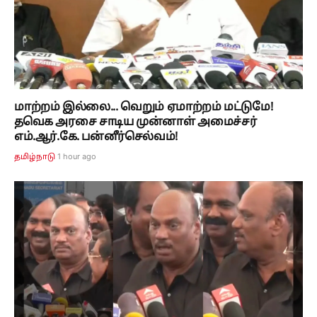
மாற்றம் இல்லை... வெறும் ஏமாற்றம் மட்டுமே!
தவெக அரசை சாடிய முன்னாள் அமைச்சர்
எம்.ஆர்.கே. பன்னீர்செல்வம்!
1 hour ago
தமிழ்நாடு