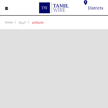
☰
Districts
Home
》
நியூஸ்
》
தமிழ்நாடு